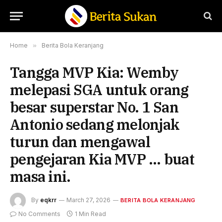
Home
»
Berita Bola Keranjang
Tangga MVP Kia: Wemby
melepasi SGA untuk orang
besar superstar No. 1 San
Antonio sedang melonjak
turun dan mengawal
pengejaran Kia MVP … buat
masa ini.
By
eqkrr
March 27, 2026
BERITA BOLA KERANJANG
No Comments
1 Min Read