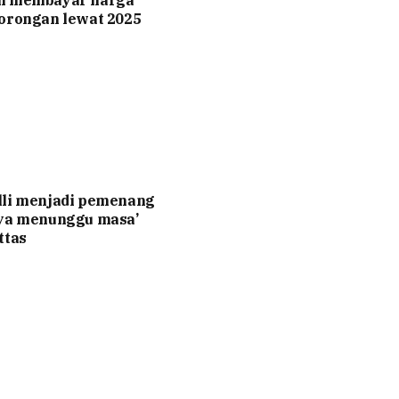
n membayar harga
orongan lewat 2025
lli menjadi pemenang
nya menunggu masa’
ttas