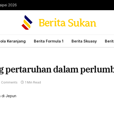
aipei 2026
Bola Keranjang
Berita Formula 1
Berita Skuasy
Beri
g pertaruhan dalam perlumb
 Comments
1 Min Read