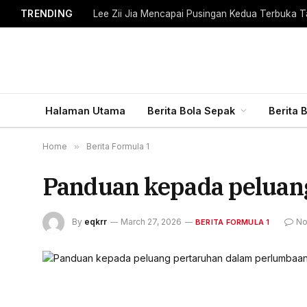
TRENDING
Lee Zii Jia Mencapai Pusingan Kedua Terbuka T
Halaman Utama
Berita Bola Sepak
Berita 
Home
»
Berita Formula 1
Panduan kepada peluan
By
eqkrr
March 27, 2026
No
BERITA FORMULA 1