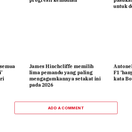
progresif kemudian
pasuka
untuk d
‘semua
James Hinchcliffe memilih
Antone
’
lima pemandu yang paling
F1 ‘ha
ri
mengagumkannya setakat ini
kata Bo
pada 2026
ADD A COMMENT