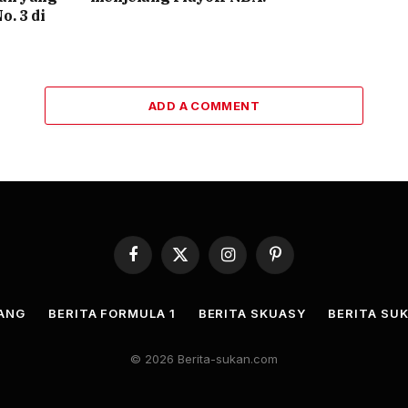
o. 3 di
ADD A COMMENT
Facebook
X
Instagram
Pinterest
(Twitter)
JANG
BERITA FORMULA 1
BERITA SKUASY
BERITA SUK
© 2026 Berita-sukan.com