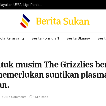
Petua Pertaruhan Bola Sepak Terbaik Hari Ini: Kelayakan UEFA, Liga Perdana Scotland Dan Banyak Lagi!
Bola Keranjang
Berita Formula 1
Berita Skuasy
Beri
untuk musim The Grizzlies b
emerlukan suntikan plasma 
n.
No Comments
1 Min Read