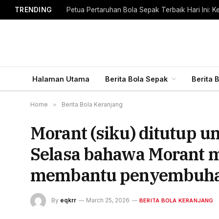
TRENDING
Halaman Utama
Berita Bola Sepak
Berita 
Home
»
Berita Bola Keranjang
Morant (siku) ditutup 
Selasa bahawa Morant m
membantu penyembuha
By
eqkrr
March 25, 2026
BERITA BOLA KERANJANG