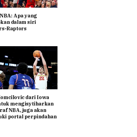
 NBA: Apa yang
kan dalam siri
rs-Raptors
omcilovic dari Iowa
ntuk mengisytiharkan
raf NBA, juga akan
ki portal perpindahan