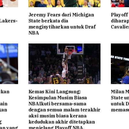
Jeremy Fears dari Michigan
Playoff
 Lakers-
State berkata dia
diharap
mengisytiharkan untuk Draf
Cavalie
NBA
skan
Kemas Kini Langsung:
Milan M
Kesimpulan Musim Biasa
State u
ain
NBAIkuti bersama-sama
untuk D
kan
dengan semua malam terakhir
memasu
aksi musim biasa kerana
g
kedudukan akhir ditetapkan
an yang
menjelang Playoff NBA.