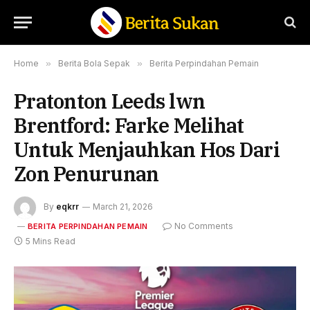
Home
»
Berita Bola Sepak
»
Berita Perpindahan Pemain
Pratonton Leeds lwn
Brentford: Farke Melihat
Untuk Menjauhkan Hos Dari
Zon Penurunan
By
eqkrr
March 21, 2026
No Comments
BERITA PERPINDAHAN PEMAIN
5 Mins Read