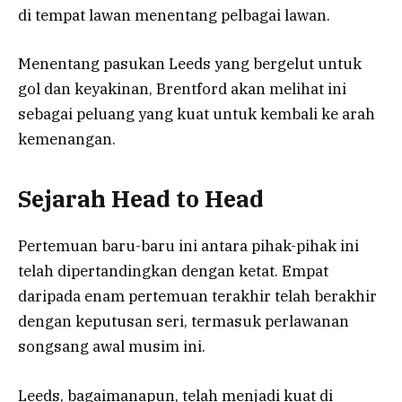
di tempat lawan menentang pelbagai lawan.
Menentang pasukan Leeds yang bergelut untuk
gol dan keyakinan, Brentford akan melihat ini
sebagai peluang yang kuat untuk kembali ke arah
kemenangan.
Sejarah Head to Head
Pertemuan baru-baru ini antara pihak-pihak ini
telah dipertandingkan dengan ketat. Empat
daripada enam pertemuan terakhir telah berakhir
dengan keputusan seri, termasuk perlawanan
songsang awal musim ini.
Leeds, bagaimanapun, telah menjadi kuat di