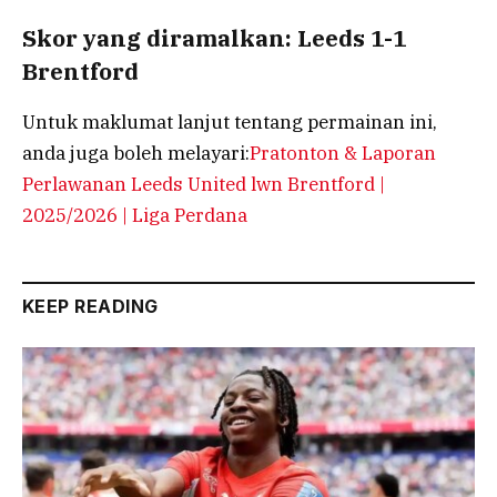
Skor yang diramalkan: Leeds 1-1
Brentford
Untuk maklumat lanjut tentang permainan ini,
anda juga boleh melayari:
Pratonton & Laporan
Perlawanan Leeds United lwn Brentford |
2025/2026 | Liga Perdana
KEEP READING