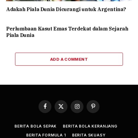
Adakah Piala Dunia Dicurangi untuk Argentina?
Perlumbaan Kasut Emas Terdekat dalam Sejarah
Piala Dunia
ADD A COMMENT
Facebook
X
Instagram
Pinterest
(Twitter)
BERITA BOLA SEPAK
BERITA BOLA KERANJANG
BERITA FORMULA 1
BERITA SKUASY