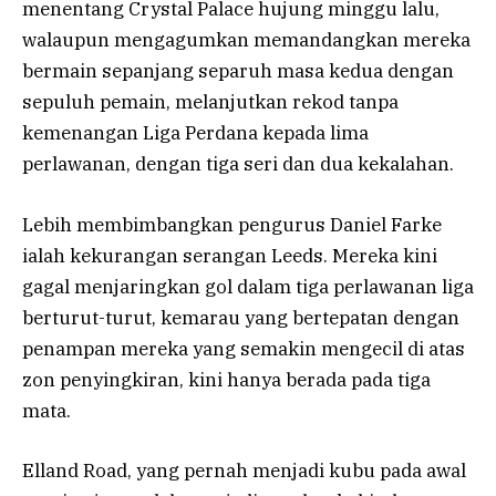
menentang Crystal Palace hujung minggu lalu,
walaupun mengagumkan memandangkan mereka
bermain sepanjang separuh masa kedua dengan
sepuluh pemain, melanjutkan rekod tanpa
kemenangan Liga Perdana kepada lima
perlawanan, dengan tiga seri dan dua kekalahan.
Lebih membimbangkan pengurus Daniel Farke
ialah kekurangan serangan Leeds. Mereka kini
gagal menjaringkan gol dalam tiga perlawanan liga
berturut-turut, kemarau yang bertepatan dengan
penampan mereka yang semakin mengecil di atas
zon penyingkiran, kini hanya berada pada tiga
mata.
Elland Road, yang pernah menjadi kubu pada awal