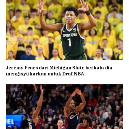
Jeremy Fears dari Michigan State berkata dia
mengisytiharkan untuk Draf NBA