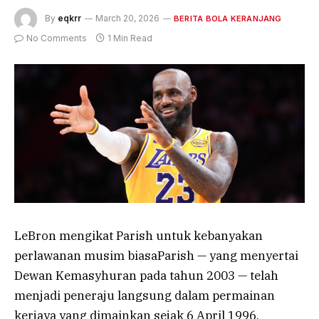
By
eqkrr
March 20, 2026
BERITA BOLA KERANJANG
No Comments
1 Min Read
LeBron mengikat Parish untuk kebanyakan
perlawanan musim biasaParish — yang menyertai
Dewan Kemasyhuran pada tahun 2003 — telah
menjadi peneraju langsung dalam permainan
kerjaya yang dimainkan sejak 6 April 1996.