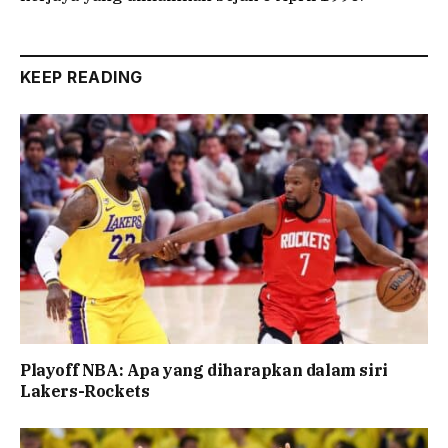
KEEP READING
Playoff NBA: Apa yang diharapkan dalam siri
Lakers-Rockets