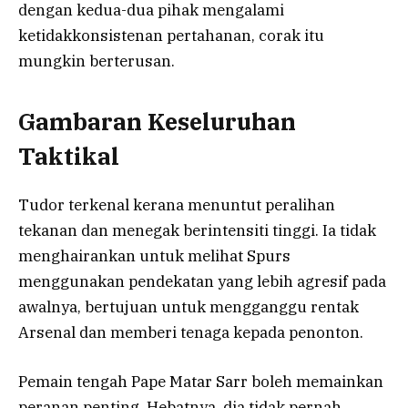
dengan kedua-dua pihak mengalami
ketidakkonsistenan pertahanan, corak itu
mungkin berterusan.
Gambaran Keseluruhan
Taktikal
Tudor terkenal kerana menuntut peralihan
tekanan dan menegak berintensiti tinggi. Ia tidak
menghairankan untuk melihat Spurs
menggunakan pendekatan yang lebih agresif pada
awalnya, bertujuan untuk mengganggu rentak
Arsenal dan memberi tenaga kepada penonton.
Pemain tengah Pape Matar Sarr boleh memainkan
peranan penting. Hebatnya, dia tidak pernah