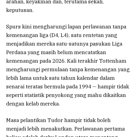
arahan, keyakinan dan, terutama sekali,
keputusan.
Spurs kini mengharungi lapan perlawanan tanpa
kemenangan liga (D4, L4), satu rentetan yang
menjadikan mereka satu-satunya pasukan Liga
Perdana yang masih belum mencatatkan
kemenangan pada 2026. Kali terakhir Tottenham
mengharungi permulaan tanpa kemenangan yang
lebih lama untuk satu tahun kalendar dalam
senarai teratas bermula pada 1994 — hampir tidak
seperti statistik penyokong yang mahu dikaitkan
dengan kelab mereka.
Masa pelantikan Tudor hampir tidak boleh
menjadi lebih menakutkan. Perlawanan pertama