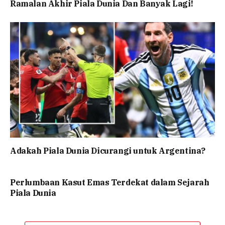
Ramalan Akhir Piala Dunia Dan Banyak Lagi!
Adakah Piala Dunia Dicurangi untuk Argentina?
Perlumbaan Kasut Emas Terdekat dalam Sejarah
Piala Dunia