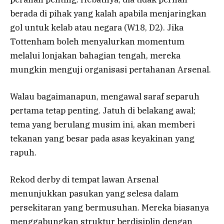
berada di pihak yang kalah apabila menjaringkan
gol untuk kelab atau negara (W18, D2). Jika
Tottenham boleh menyalurkan momentum
melalui lonjakan bahagian tengah, mereka
mungkin menguji organisasi pertahanan Arsenal.
Walau bagaimanapun, mengawal saraf separuh
pertama tetap penting. Jatuh di belakang awal;
tema yang berulang musim ini, akan memberi
tekanan yang besar pada asas keyakinan yang
rapuh.
Rekod derby di tempat lawan Arsenal
menunjukkan pasukan yang selesa dalam
persekitaran yang bermusuhan. Mereka biasanya
menggabungkan struktur berdisiplin dengan