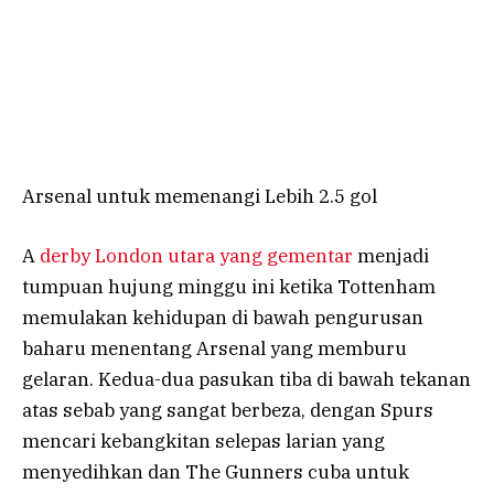
Arsenal untuk memenangi Lebih 2.5 gol
A
derby London utara yang gementar
menjadi
tumpuan hujung minggu ini ketika Tottenham
memulakan kehidupan di bawah pengurusan
baharu menentang Arsenal yang memburu
gelaran. Kedua-dua pasukan tiba di bawah tekanan
atas sebab yang sangat berbeza, dengan Spurs
mencari kebangkitan selepas larian yang
menyedihkan dan The Gunners cuba untuk