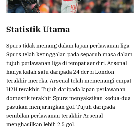
Statistik Utama
Spurs tidak menang dalam lapan perlawanan liga.
Spurs telah ketinggalan pada separuh masa dalam
tujuh perlawanan liga di tempat sendiri. Arsenal
hanya kalah satu daripada 24 derbi London
terakhir mereka. Arsenal telah memenangi empat
H2H terakhir. Tujuh daripada lapan perlawanan
domestik terakhir Spurs menyaksikan kedua-dua
pasukan menjaringkan gol. Tujuh daripada
sembilan perlawanan terakhir Arsenal
menghasilkan lebih 2.5 gol.