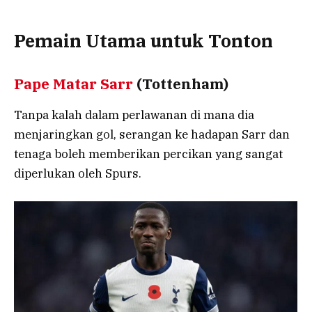
Pemain Utama untuk Tonton
Pape Matar Sarr
(Tottenham)
Tanpa kalah dalam perlawanan di mana dia
menjaringkan gol, serangan ke hadapan Sarr dan
tenaga boleh memberikan percikan yang sangat
diperlukan oleh Spurs.