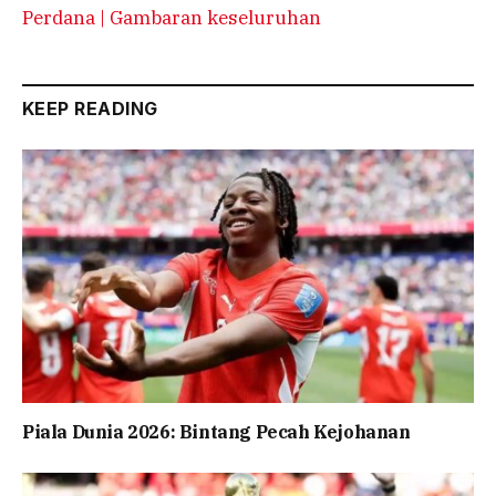
Perdana | Gambaran keseluruhan
KEEP READING
Piala Dunia 2026: Bintang Pecah Kejohanan