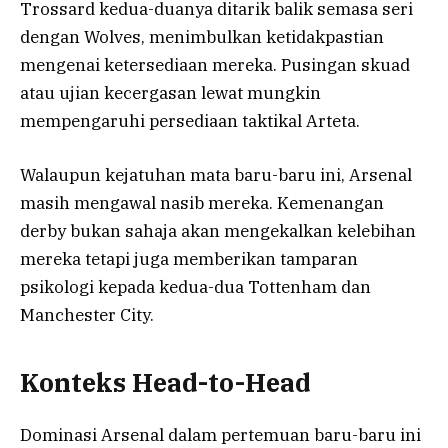
Trossard kedua-duanya ditarik balik semasa seri
dengan Wolves, menimbulkan ketidakpastian
mengenai ketersediaan mereka. Pusingan skuad
atau ujian kecergasan lewat mungkin
mempengaruhi persediaan taktikal Arteta.
Walaupun kejatuhan mata baru-baru ini, Arsenal
masih mengawal nasib mereka. Kemenangan
derby bukan sahaja akan mengekalkan kelebihan
mereka tetapi juga memberikan tamparan
psikologi kepada kedua-dua Tottenham dan
Manchester City.
Konteks Head-to-Head
Dominasi Arsenal dalam pertemuan baru-baru ini