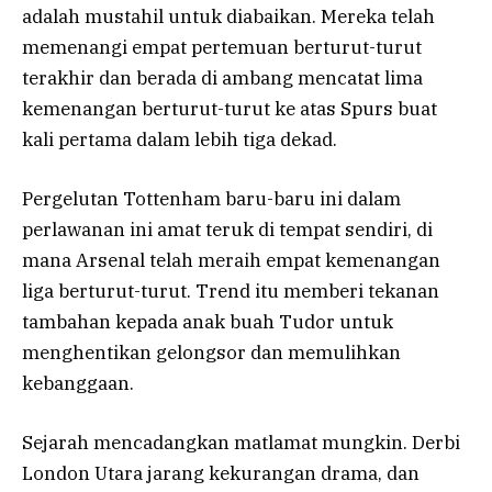
adalah mustahil untuk diabaikan. Mereka telah
memenangi empat pertemuan berturut-turut
terakhir dan berada di ambang mencatat lima
kemenangan berturut-turut ke atas Spurs buat
kali pertama dalam lebih tiga dekad.
Pergelutan Tottenham baru-baru ini dalam
perlawanan ini amat teruk di tempat sendiri, di
mana Arsenal telah meraih empat kemenangan
liga berturut-turut. Trend itu memberi tekanan
tambahan kepada anak buah Tudor untuk
menghentikan gelongsor dan memulihkan
kebanggaan.
Sejarah mencadangkan matlamat mungkin. Derbi
London Utara jarang kekurangan drama, dan