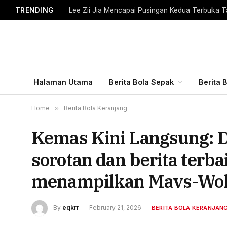
TRENDING
Lee Zii Jia Mencapai Pusingan Kedua Terbuka T
Halaman Utama
Berita Bola Sepak
Berita 
Home
»
Berita Bola Keranjang
Kemas Kini Langsung: D
sorotan dan berita terb
menampilkan Mavs-Wolv
By
eqkrr
February 21, 2026
BERITA BOLA KERANJAN