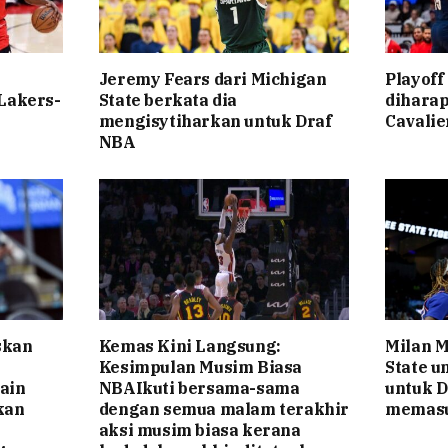
Jeremy Fears dari Michigan
Playoff
 Lakers-
State berkata dia
diharap
mengisytiharkan untuk Draf
Cavalie
NBA
skan
Kemas Kini Langsung:
Milan M
Kesimpulan Musim Biasa
State u
ain
NBAIkuti bersama-sama
untuk D
kan
dengan semua malam terakhir
memasu
aksi musim biasa kerana