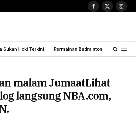
Facebook
X
Instagr
(Twitter)
ta Sukan Hoki Terkini
Permainan Badminton
anan malam JumaatLihat
 blog langsung NBA.com,
N.