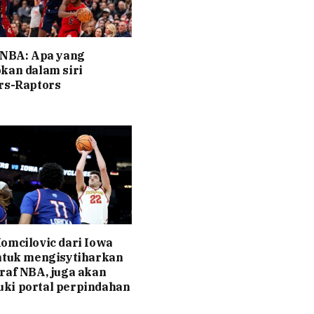
 NBA: Apa yang
kan dalam siri
rs-Raptors
omcilovic dari Iowa
ntuk mengisytiharkan
raf NBA, juga akan
ki portal perpindahan