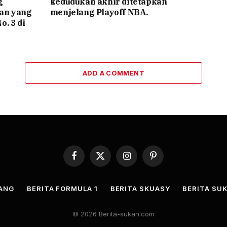
g
kedudukan akhir ditetapkan
an yang
menjelang Playoff NBA.
o. 3 di
ADD A COMMENT
Facebook
X
Instagram
Pinterest
(Twitter)
JANG
BERITA FORMULA 1
BERITA SKUASY
BERITA SUK
© 2026 Berita-sukan.com