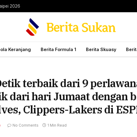
aipei 2026
Bola Keranjang
Berita Formula 1
Berita Skuasy
Beri
etik terbaik dari 9 perlaw
aik dari hari Jumaat dengan
es, Clippers-Lakers di ESP
No Comments
1 Min Read
G