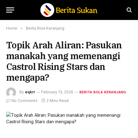
Home
»
Berita Bola Keranjang
Topik Arah Aliran: Pasukan
manakah yang memenangi
Castrol Rising Stars dan
mengapa?
By
eqkrr
February 13, 2026
BERITA BOLA KERANJANG
No Comments
2 Mins Read