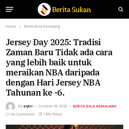
Home
»
Berita Bola Keranjang
Jersey Day 2025: Tradisi
Zaman Baru Tidak ada cara
yang lebih baik untuk
meraikan NBA daripada
dengan Hari Jersey NBA
Tahunan ke -6.
By
eqkrr
October 18, 2025
BERITA BOLA KERANJANG
No Comments
1 Min Read