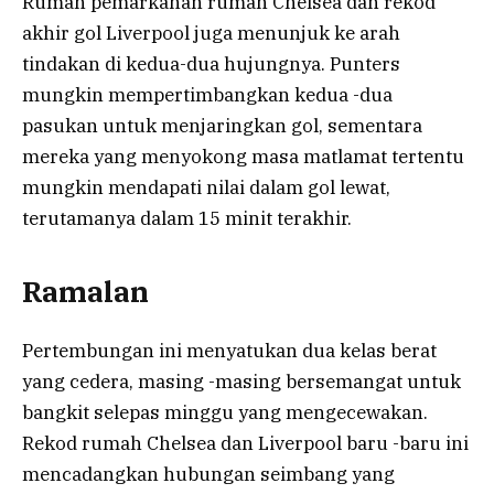
Rumah pemarkahan rumah Chelsea dan rekod
akhir gol Liverpool juga menunjuk ke arah
tindakan di kedua-dua hujungnya. Punters
mungkin mempertimbangkan kedua -dua
pasukan untuk menjaringkan gol, sementara
mereka yang menyokong masa matlamat tertentu
mungkin mendapati nilai dalam gol lewat,
terutamanya dalam 15 minit terakhir.
Ramalan
Pertembungan ini menyatukan dua kelas berat
yang cedera, masing -masing bersemangat untuk
bangkit selepas minggu yang mengecewakan.
Rekod rumah Chelsea dan Liverpool baru -baru ini
mencadangkan hubungan seimbang yang