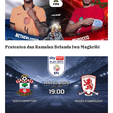
Pratonton dan Ramalan Belanda lwn Maghribi