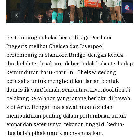
Pertembungan kelas berat di Liga Perdana
Inggeris melihat Chelsea dan Liverpool
bertembung di Stamford Bridge, dengan kedua -
dua kelab terdesak untuk bertindak balas terhadap
kemunduran baru -baru ini. Chelsea sedang
berusaha untuk menghentikan larian bentuk
domestik yang lemah, sementara Liverpool tiba di
belakang kekalahan yang jarang berlaku di bawah
slot Arne. Dengan mata awal musim sudah
membuktikan penting dalam perlumbaan untuk
empat dan seterusnya, tekanan tinggi di kedua-
dua belah pihak untuk menyampaikan.