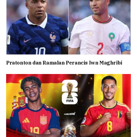
Pratonton dan Ramalan Perancis lwn Maghribi