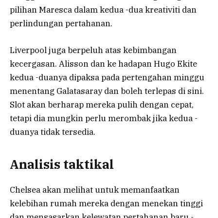
pilihan Maresca dalam kedua -dua kreativiti dan
perlindungan pertahanan.
Liverpool juga berpeluh atas kebimbangan
kecergasan. Alisson dan ke hadapan Hugo Ekite
kedua -duanya dipaksa pada pertengahan minggu
menentang Galatasaray dan boleh terlepas di sini.
Slot akan berharap mereka pulih dengan cepat,
tetapi dia mungkin perlu merombak jika kedua -
duanya tidak tersedia.
Analisis taktikal
Chelsea akan melihat untuk memanfaatkan
kelebihan rumah mereka dengan menekan tinggi
dan mensasarkan kelewatan pertahanan baru -