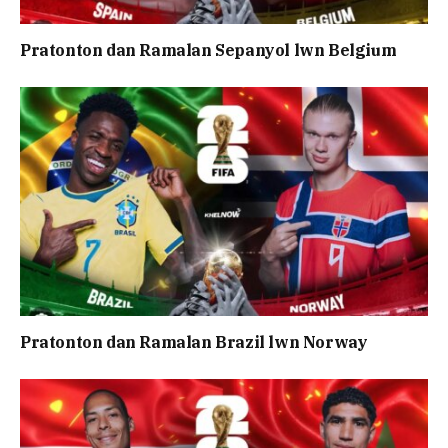
Pratonton dan Ramalan Sepanyol lwn Belgium
Pratonton dan Ramalan Brazil lwn Norway