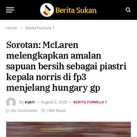
Home
»
Berita Formula 1
Sorotan: McLaren
melengkapkan amalan
sapuan bersih sebagai piastri
kepala norris di fp3
menjelang hungary gp
By
eqkrr
August 2, 2025
BERITA FORMULA 1
No Comments
1 Min Read