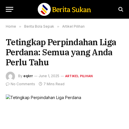
Home
»
Berita Bola Sepak
»
Artikel Pilihan
Tetingkap Perpindahan Liga
Perdana: Semua yang Anda
Perlu Tahu
By
eqkrr
June 1, 2025
ARTIKEL PILIHAN
No Comments
7 Mins Read