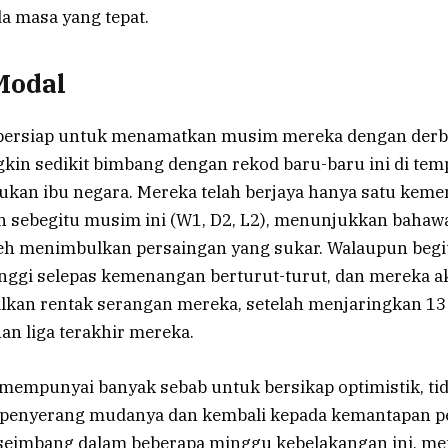
 masa yang tepat.
Modal
 bersiap untuk menamatkan musim mereka dengan derb
kin sedikit bimbang dengan rekod baru-baru ini di temp
kan ibu negara. Mereka telah berjaya hanya satu kem
n sebegitu musim ini (W1, D2, L2), menunjukkan bahaw
eh menimbulkan persaingan yang sukar. Walaupun begi
inggi selepas kemenangan berturut-turut, dan mereka 
kan rentak serangan mereka, setelah menjaringkan 13
an liga terakhir mereka.
empunyai banyak sebab untuk bersikap optimistik, ti
 penyerang mudanya dan kembali kepada kemantapan p
 seimbang dalam beberapa minggu kebelakangan ini, 