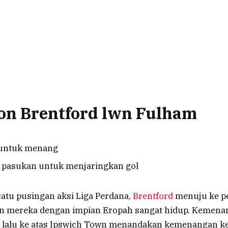
on Brentford lwn Fulham
 untuk menang
 pasukan untuk menjaringkan gol
atu pusingan aksi Liga Perdana,
Brentford
menuju ke p
n mereka dengan impian Eropah sangat hidup. Kemena
 lalu ke atas Ipswich Town menandakan kemenangan k