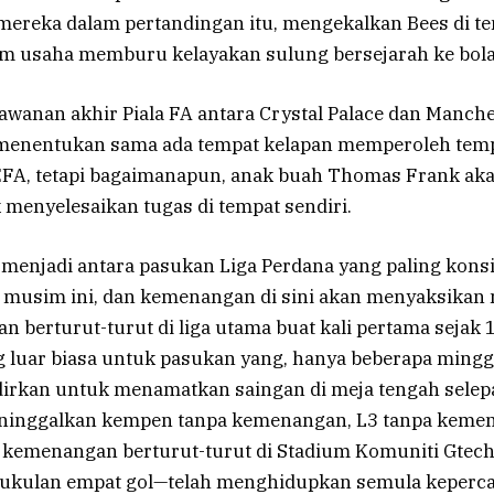
 mereka dalam pertandingan itu, mengekalkan Bees di t
m usaha memburu kelayakan sulung bersejarah ke bola
awanan akhir Piala FA antara Crystal Palace dan Manche
menentukan sama ada tempat kelapan memperoleh temp
FA, tetapi bagaimanapun, anak buah Thomas Frank ak
menyelesaikan tugas di tempat sendiri.
 menjadi antara pasukan Liga Perdana yang paling kons
r musim ini, dan kemenangan di sini akan menyaksikan
 berturut-turut di liga utama buat kali pertama sejak 1
 luar biasa untuk pasukan yang, hanya beberapa minggu
kdirkan untuk menamatkan saingan di meja tengah selep
ninggalkan kempen tanpa kemenangan, L3 tanpa keme
kemenangan berturut-turut di Stadium Komuniti Gte
ukulan empat gol—telah menghidupkan semula keperc