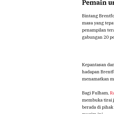
Pemain u
Bintang Brentf
masa yang tepa
penampilan ter
gabungan 20 p
Kepantasan dan
hadapan Brentfo
menamatkan mu
Bagi Fulham,
R
membuka tirai 
berada di piha