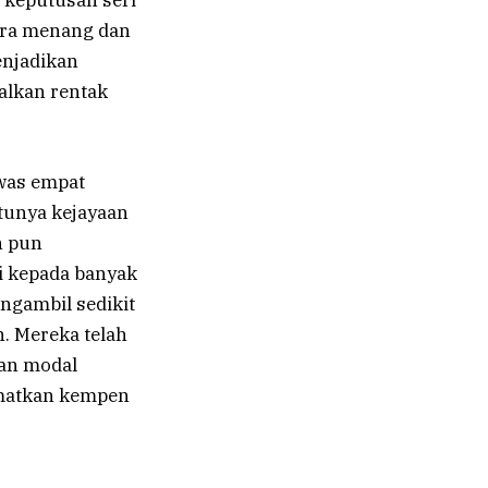
u keputusan seri
tara menang dan
enjadikan
alkan rentak
ewas empat
atunya kejayaan
h pun
i kepada banyak
ngambil sedikit
. Mereka telah
an modal
amatkan kempen