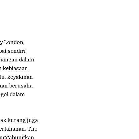
y London,
at sendiri
enangan dalam
a kebiasaan
tu, keyakinan
akan berusaha
 gol dalam
dak kurang juga
ertahanan. The
menggabungkan