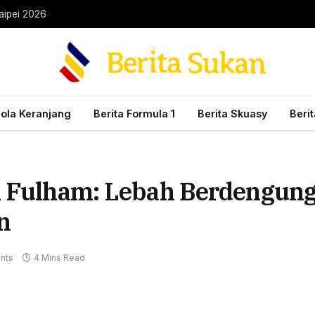
aipei 2026
Bola Keranjang
Berita Formula 1
Berita Skuasy
Beri
n Fulham: Lebah Berdengun
n
nts
4 Mins Read