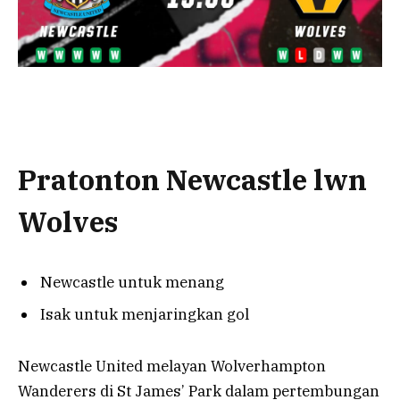
Pratonton Newcastle lwn
Wolves
Newcastle untuk menang
Isak untuk menjaringkan gol
Newcastle United melayan Wolverhampton
Wanderers di St James’ Park dalam pertembungan