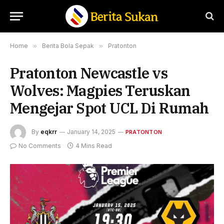
Home
»
Berita Bola Sepak
»
Pratonton
Pratonton Newcastle vs
Wolves: Magpies Teruskan
Mengejar Spot UCL Di Rumah
By
eqkrr
January 14, 2025
PRATONTON
No Comments
4 Mins Read