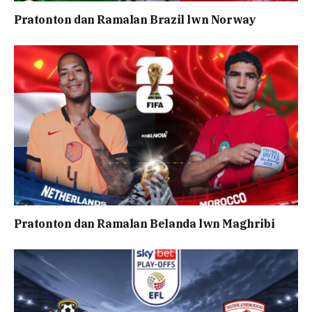
Pratonton dan Ramalan Brazil lwn Norway
Pratonton dan Ramalan Belanda lwn Maghribi