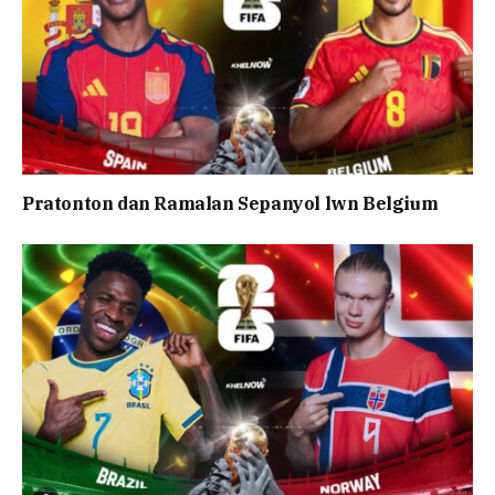
Pratonton dan Ramalan Sepanyol lwn Belgium