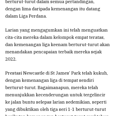
berturut-turut dalam semua pertandingan,
dengan lima daripada kemenangan itu datang
dalam Liga Perdana.
Larian yang mengagumkan ini telah menguatkan
cita-cita mereka dalam kelompok empat teratas,
dan kemenangan liga keenam berturut-turut akan
menandakan pencapaian terbaik mereka sejak
2022.
Prestasi Newcastle di St James’ Park telah kukuh,
dengan kemenangan liga di tempat sendiri
berturut-turut. Bagaimanapun, mereka telah
menunjukkan kecenderungan untuk tergelincir
ke jalan buntu selepas larian sedemikian, seperti
yang dibuktikan oleh tiga seri 1-1 berturut-turut