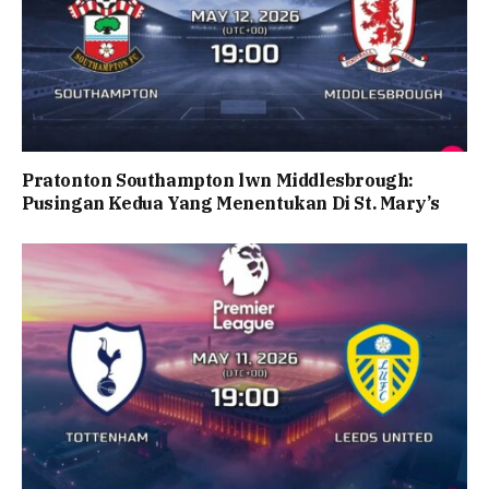
Pratonton Southampton lwn Middlesbrough:
Pusingan Kedua Yang Menentukan Di St. Mary’s