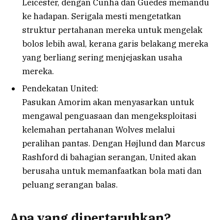
Leicester, dengan Cunha dan Guedes memandu
ke hadapan. Serigala mesti mengetatkan
struktur pertahanan mereka untuk mengelak
bolos lebih awal, kerana garis belakang mereka
yang berliang sering menjejaskan usaha
mereka.
Pendekatan United:
Pasukan Amorim akan menyasarkan untuk
mengawal penguasaan dan mengeksploitasi
kelemahan pertahanan Wolves melalui
peralihan pantas. Dengan Højlund dan Marcus
Rashford di bahagian serangan, United akan
berusaha untuk memanfaatkan bola mati dan
peluang serangan balas.
Apa yang dipertaruhkan?