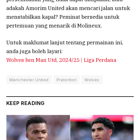
adakah Amorim United akan mencari jalan untuk
menstabilkan kapal? Peminat bersedia untuk
pertemuan yang menarik di Molineux.
Untuk maklumat lanjut tentang permainan ini,
anda juga boleh layari:
Wolves lwn Man Utd, 2024/25 | Liga Perdana
Manchester United
Pratonton
Wolves
KEEP READING