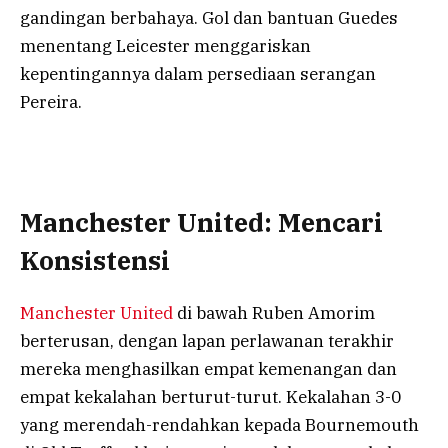
gandingan berbahaya. Gol dan bantuan Guedes
menentang Leicester menggariskan
kepentingannya dalam persediaan serangan
Pereira.
Manchester United: Mencari
Konsistensi
Manchester United
di bawah Ruben Amorim
berterusan, dengan lapan perlawanan terakhir
mereka menghasilkan empat kemenangan dan
empat kekalahan berturut-turut. Kekalahan 3-0
yang merendah-rendahkan kepada Bournemouth