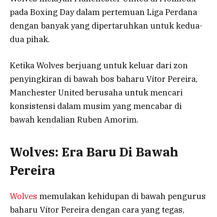
pada Boxing Day dalam pertemuan Liga Perdana
dengan banyak yang dipertaruhkan untuk kedua-
dua pihak.
Ketika Wolves berjuang untuk keluar dari zon
penyingkiran di bawah bos baharu Vítor Pereira,
Manchester United berusaha untuk mencari
konsistensi dalam musim yang mencabar di
bawah kendalian Ruben Amorim.
Wolves: Era Baru Di Bawah
Pereira
Wolves
memulakan kehidupan di bawah pengurus
baharu Vítor Pereira dengan cara yang tegas,