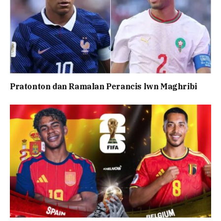
Pratonton dan Ramalan Perancis lwn Maghribi