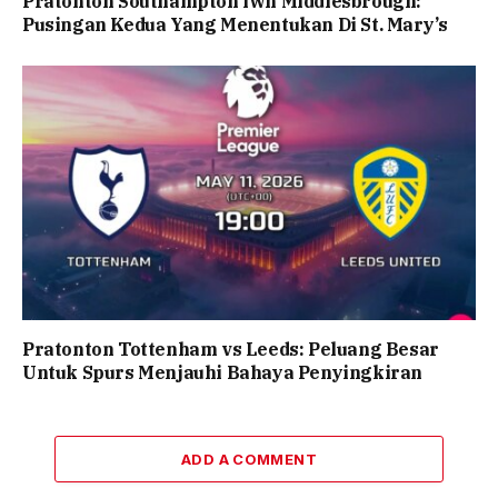
Pratonton Southampton lwn Middlesbrough:
Pusingan Kedua Yang Menentukan Di St. Mary’s
Pratonton Tottenham vs Leeds: Peluang Besar
Untuk Spurs Menjauhi Bahaya Penyingkiran
ADD A COMMENT