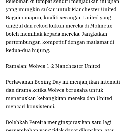
kelebihan di tempat sendiri menjadikan ini ujian
yang mungkin sukar untuk Manchester United.
Bagaimanapun, kualiti serangan United yang
unggul dan rekod kukuh mereka di Molineux
boleh memihak kepada mereka. Jangkakan
pertembungan kompetitif dengan matlamat di
kedua-dua hujung.
Ramalan: Wolves 1-2 Manchester United
Perlawanan Boxing Day ini menjanjikan intensiti
dan drama ketika Wolves berusaha untuk
meneruskan kebangkitan mereka dan United
mencari konsistensi.
Bolehkah Pereira menginspirasikan satu lagi
persembahan yang tidak dapat dilupakan, atau