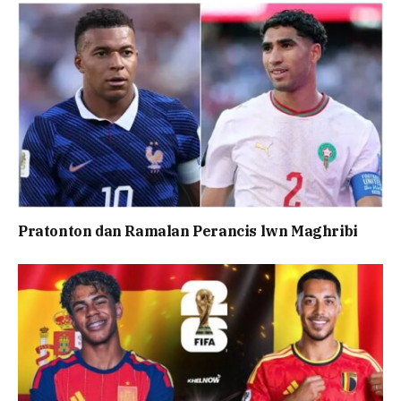
Pratonton dan Ramalan Perancis lwn Maghribi