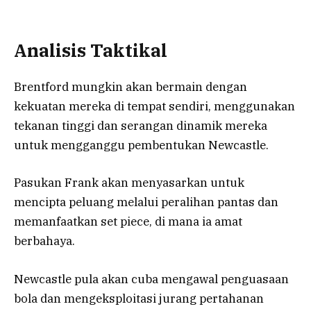
Analisis Taktikal
Brentford mungkin akan bermain dengan
kekuatan mereka di tempat sendiri, menggunakan
tekanan tinggi dan serangan dinamik mereka
untuk mengganggu pembentukan Newcastle.
Pasukan Frank akan menyasarkan untuk
mencipta peluang melalui peralihan pantas dan
memanfaatkan set piece, di mana ia amat
berbahaya.
Newcastle pula akan cuba mengawal penguasaan
bola dan mengeksploitasi jurang pertahanan