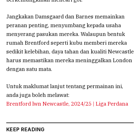
Jangkakan Damsgaard dan Barnes memainkan
peranan penting, menyumbang kepada usaha
menyerang pasukan mereka. Walaupun bentuk
rumah Brentford seperti kubu memberi mereka
sedikit kelebihan, daya tahan dan kualiti Newcastle
harus memastikan mereka meninggalkan London
dengan satu mata.
Untuk maklumat lanjut tentang permainan ini,
anda juga boleh melawat:
Brentford lwn Newcastle, 2024/25 | Liga Perdana
KEEP READING