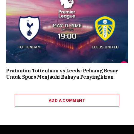
Pratonton Tottenham vs Leeds: Peluang Besar
Untuk Spurs Menjauhi Bahaya Penyingkiran
ADD A COMMENT