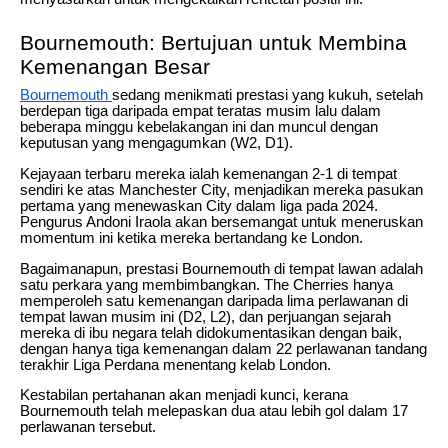
Bournemouth: Bertujuan untuk Membina
Kemenangan Besar
Bournemouth
sedang menikmati prestasi yang kukuh, setelah
berdepan tiga daripada empat teratas musim lalu dalam
beberapa minggu kebelakangan ini dan muncul dengan
keputusan yang mengagumkan (W2, D1).
Kejayaan terbaru mereka ialah kemenangan 2-1 di tempat
sendiri ke atas Manchester City, menjadikan mereka pasukan
pertama yang menewaskan City dalam liga pada 2024.
Pengurus Andoni Iraola akan bersemangat untuk meneruskan
momentum ini ketika mereka bertandang ke London.
Bagaimanapun, prestasi Bournemouth di tempat lawan adalah
satu perkara yang membimbangkan. The Cherries hanya
memperoleh satu kemenangan daripada lima perlawanan di
tempat lawan musim ini (D2, L2), dan perjuangan sejarah
mereka di ibu negara telah didokumentasikan dengan baik,
dengan hanya tiga kemenangan dalam 22 perlawanan tandang
terakhir Liga Perdana menentang kelab London.
Kestabilan pertahanan akan menjadi kunci, kerana
Bournemouth telah melepaskan dua atau lebih gol dalam 17
perlawanan tersebut.