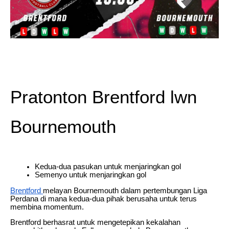
Pratonton Brentford lwn
Bournemouth
Kedua-dua pasukan untuk menjaringkan gol
Semenyo untuk menjaringkan gol
Brentford
melayan Bournemouth dalam pertembungan Liga
Perdana di mana kedua-dua pihak berusaha untuk terus
membina momentum.
Brentford berhasrat untuk mengetepikan kekalahan