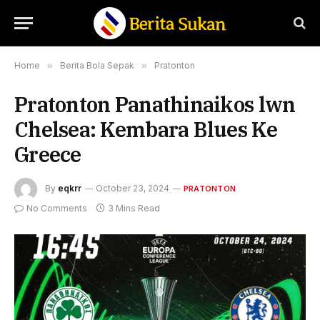
Home
»
Berita Bola Sepak
»
Pratonton
Pratonton Panathinaikos lwn
Chelsea: Kembara Blues Ke
Greece
By
eqkrr
October 23, 2024
PRATONTON
No Comments
3 Mins Read