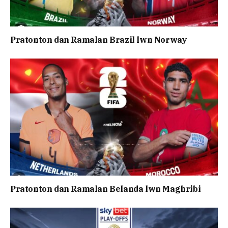
Pratonton dan Ramalan Brazil lwn Norway
Pratonton dan Ramalan Belanda lwn Maghribi