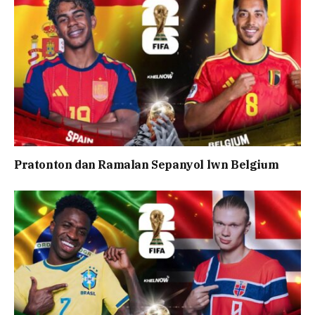
Pratonton dan Ramalan Sepanyol lwn Belgium