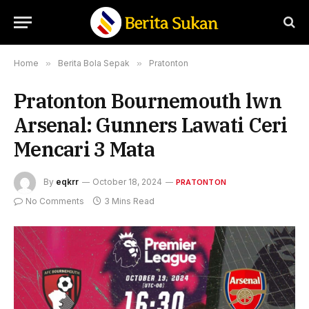
Home
»
Berita Bola Sepak
»
Pratonton
Pratonton Bournemouth lwn
Arsenal: Gunners Lawati Ceri
Mencari 3 Mata
By
eqkrr
October 18, 2024
PRATONTON
No Comments
3 Mins Read