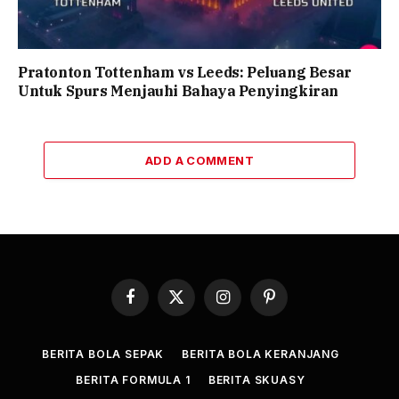
Pratonton Tottenham vs Leeds: Peluang Besar
Untuk Spurs Menjauhi Bahaya Penyingkiran
ADD A COMMENT
Facebook
X
Instagram
Pinterest
(Twitter)
BERITA BOLA SEPAK
BERITA BOLA KERANJANG
BERITA FORMULA 1
BERITA SKUASY