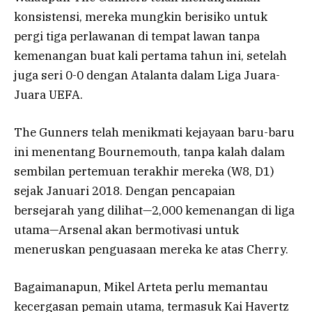
konsistensi, mereka mungkin berisiko untuk
pergi tiga perlawanan di tempat lawan tanpa
kemenangan buat kali pertama tahun ini, setelah
juga seri 0-0 dengan Atalanta dalam Liga Juara-
Juara UEFA.
The Gunners telah menikmati kejayaan baru-baru
ini menentang Bournemouth, tanpa kalah dalam
sembilan pertemuan terakhir mereka (W8, D1)
sejak Januari 2018. Dengan pencapaian
bersejarah yang dilihat—2,000 kemenangan di liga
utama—Arsenal akan bermotivasi untuk
meneruskan penguasaan mereka ke atas Cherry.
Bagaimanapun, Mikel Arteta perlu memantau
kecergasan pemain utama, termasuk Kai Havertz