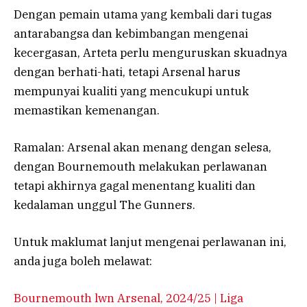
Dengan pemain utama yang kembali dari tugas
antarabangsa dan kebimbangan mengenai
kecergasan, Arteta perlu menguruskan skuadnya
dengan berhati-hati, tetapi Arsenal harus
mempunyai kualiti yang mencukupi untuk
memastikan kemenangan.
Ramalan: Arsenal akan menang dengan selesa,
dengan Bournemouth melakukan perlawanan
tetapi akhirnya gagal menentang kualiti dan
kedalaman unggul The Gunners.
Untuk maklumat lanjut mengenai perlawanan ini,
anda juga boleh melawat:
Bournemouth lwn Arsenal, 2024/25 | Liga