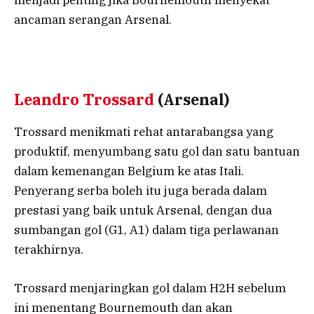
menjadi penting jika Bournemouth menyekat
ancaman serangan Arsenal.
Leandro Trossard
(Arsenal)
Trossard menikmati rehat antarabangsa yang
produktif, menyumbang satu gol dan satu bantuan
dalam kemenangan Belgium ke atas Itali.
Penyerang serba boleh itu juga berada dalam
prestasi yang baik untuk Arsenal, dengan dua
sumbangan gol (G1, A1) dalam tiga perlawanan
terakhirnya.
Trossard menjaringkan gol dalam H2H sebelum
ini menentang Bournemouth dan akan