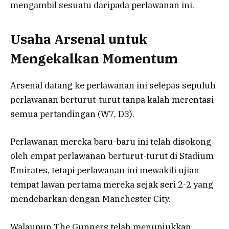
mengambil sesuatu daripada perlawanan ini.
Usaha Arsenal untuk
Mengekalkan Momentum
Arsenal datang ke perlawanan ini selepas sepuluh
perlawanan berturut-turut tanpa kalah merentasi
semua pertandingan (W7, D3).
Perlawanan mereka baru-baru ini telah disokong
oleh empat perlawanan berturut-turut di Stadium
Emirates, tetapi perlawanan ini mewakili ujian
tempat lawan pertama mereka sejak seri 2-2 yang
mendebarkan dengan Manchester City.
Walaupun The Gunners telah menunjukkan