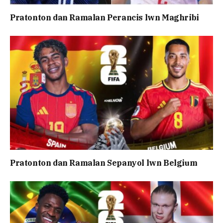
Pratonton dan Ramalan Perancis lwn Maghribi
Pratonton dan Ramalan Sepanyol lwn Belgium