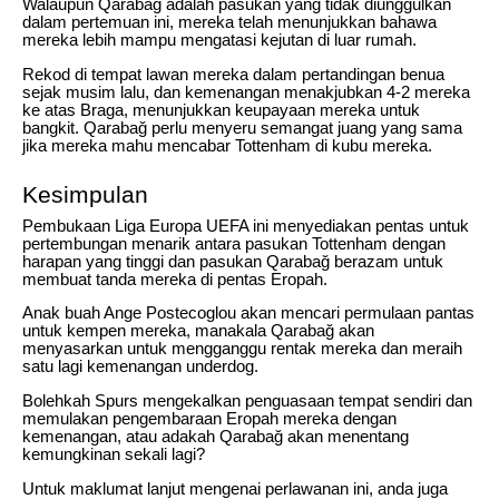
Walaupun Qarabağ adalah pasukan yang tidak diunggulkan
dalam pertemuan ini, mereka telah menunjukkan bahawa
mereka lebih mampu mengatasi kejutan di luar rumah.
Rekod di tempat lawan mereka dalam pertandingan benua
sejak musim lalu, dan kemenangan menakjubkan 4-2 mereka
ke atas Braga, menunjukkan keupayaan mereka untuk
bangkit. Qarabağ perlu menyeru semangat juang yang sama
jika mereka mahu mencabar Tottenham di kubu mereka.
Kesimpulan
Pembukaan Liga Europa UEFA ini menyediakan pentas untuk
pertembungan menarik antara pasukan Tottenham dengan
harapan yang tinggi dan pasukan Qarabağ berazam untuk
membuat tanda mereka di pentas Eropah.
Anak buah Ange Postecoglou akan mencari permulaan pantas
untuk kempen mereka, manakala Qarabağ akan
menyasarkan untuk mengganggu rentak mereka dan meraih
satu lagi kemenangan underdog.
Bolehkah Spurs mengekalkan penguasaan tempat sendiri dan
memulakan pengembaraan Eropah mereka dengan
kemenangan, atau adakah Qarabağ akan menentang
kemungkinan sekali lagi?
Untuk maklumat lanjut mengenai perlawanan ini, anda juga