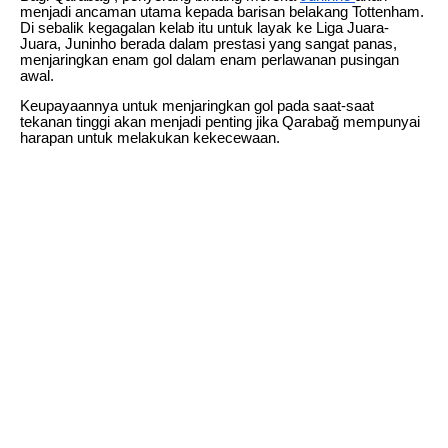
menjadi ancaman utama kepada barisan belakang Tottenham.
Di sebalik kegagalan kelab itu untuk layak ke Liga Juara-
Juara, Juninho berada dalam prestasi yang sangat panas,
menjaringkan enam gol dalam enam perlawanan pusingan
awal.
Keupayaannya untuk menjaringkan gol pada saat-saat
tekanan tinggi akan menjadi penting jika Qarabağ mempunyai
harapan untuk melakukan kekecewaan.