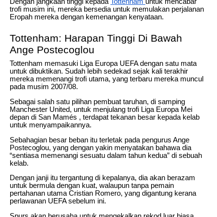
Dengan jangkaan tinggi kepada
Tottenham
untuk mencabar
trofi musim ini, mereka bersedia untuk memulakan perjalanan
Eropah mereka dengan kemenangan kenyataan.
Tottenham: Harapan Tinggi Di Bawah
Ange Postecoglou
Tottenham memasuki Liga Europa UEFA dengan satu mata
untuk dibuktikan. Sudah lebih sedekad sejak kali terakhir
mereka memenangi trofi utama, yang terbaru mereka muncul
pada musim 2007/08.
Sebagai salah satu pilihan pembuat taruhan, di samping
Manchester United, untuk menjulang trofi Liga Europa Mei
depan di San Mamés , terdapat tekanan besar kepada kelab
untuk menyampaikannya.
Sebahagian besar beban itu terletak pada pengurus Ange
Postecoglou, yang dengan yakin menyatakan bahawa dia
“sentiasa memenangi sesuatu dalam tahun kedua” di sebuah
kelab.
Dengan janji itu tergantung di kepalanya, dia akan berazam
untuk bermula dengan kuat, walaupun tanpa pemain
pertahanan utama Cristian Romero, yang digantung kerana
perlawanan UEFA sebelum ini.
Spurs akan berusaha untuk mengekalkan rekod luar biasa