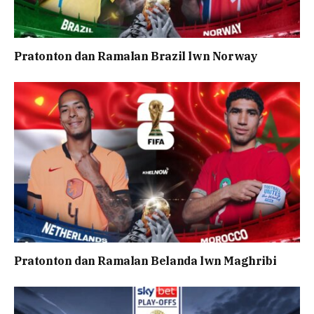
Pratonton dan Ramalan Brazil lwn Norway
Pratonton dan Ramalan Belanda lwn Maghribi