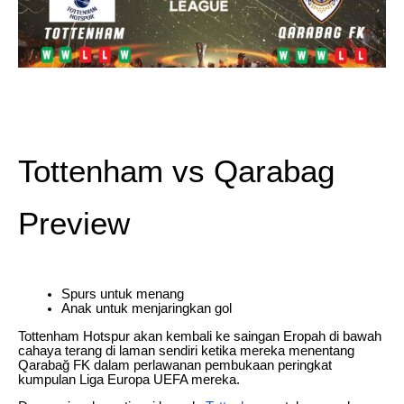
Tottenham vs Qarabag
Preview
Spurs untuk menang
Anak untuk menjaringkan gol
Tottenham Hotspur akan kembali ke saingan Eropah di bawah
cahaya terang di laman sendiri ketika mereka menentang
Qarabağ FK dalam perlawanan pembukaan peringkat
kumpulan Liga Europa UEFA mereka.