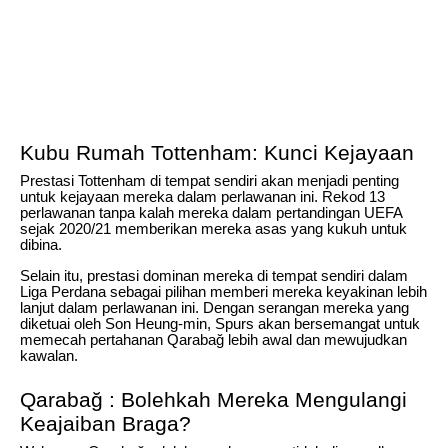
Kubu Rumah Tottenham: Kunci Kejayaan
Prestasi Tottenham di tempat sendiri akan menjadi penting
untuk kejayaan mereka dalam perlawanan ini. Rekod 13
perlawanan tanpa kalah mereka dalam pertandingan UEFA
sejak 2020/21 memberikan mereka asas yang kukuh untuk
dibina.
Selain itu, prestasi dominan mereka di tempat sendiri dalam
Liga Perdana sebagai pilihan memberi mereka keyakinan lebih
lanjut dalam perlawanan ini. Dengan serangan mereka yang
diketuai oleh Son Heung-min, Spurs akan bersemangat untuk
memecah pertahanan Qarabağ lebih awal dan mewujudkan
kawalan.
Qarabağ : Bolehkah Mereka Mengulangi
Keajaiban Braga?