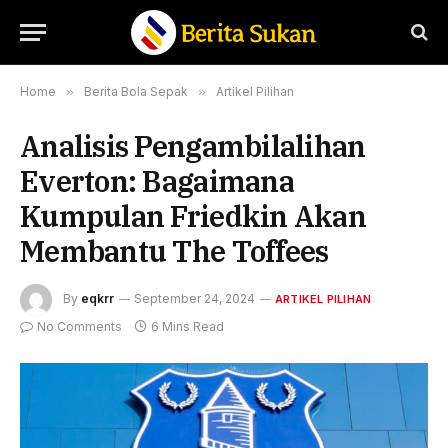
Home
»
Berita Bola Sepak
»
Artikel Pilihan
Analisis Pengambilalihan
Everton: Bagaimana
Kumpulan Friedkin Akan
Membantu The Toffees
By
eqkrr
September 24, 2024
ARTIKEL PILIHAN
No Comments
6 Mins Read