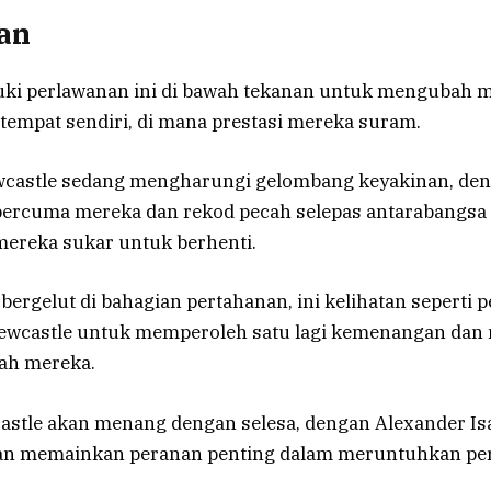
an
ki perlawanan ini di bawah tekanan untuk mengubah 
tempat sendiri, di mana prestasi mereka suram.
wcastle sedang mengharungi gelombang keyakinan, de
ercuma mereka dan rekod pecah selepas antarabangsa
reka sukar untuk berhenti.
ergelut di bahagian pertahanan, ini kelihatan seperti 
ewcastle untuk memperoleh satu lagi kemenangan dan
lah mereka.
astle akan menang dengan selesa, dengan Alexander Is
n memainkan peranan penting dalam meruntuhkan pe