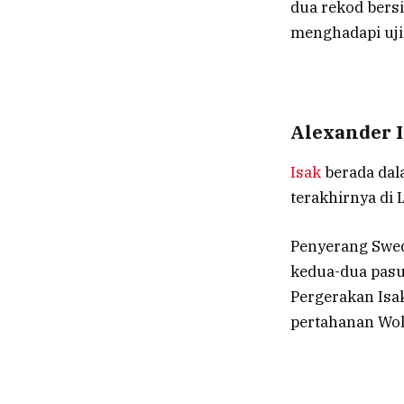
dua rekod bers
menghadapi ujia
Alexander I
Isak
berada dal
terakhirnya di 
Penyerang Swed
kedua-dua pasu
Pergerakan Isa
pertahanan Wol