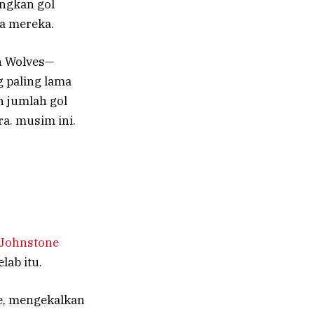
ngkan gol
na mereka.
n Wolves—
g paling lama
 jumlah gol
a. musim ini.
Johnstone
lab itu.
e, mengekalkan