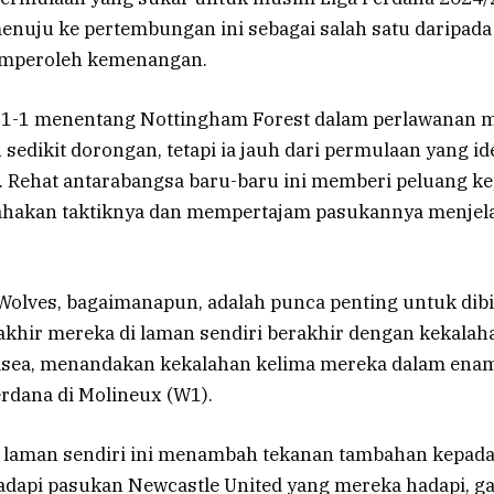
menuju ke pertembungan ini sebagai salah satu daripa
mperoleh kemenangan.
 1-1 menentang Nottingham Forest dalam perlawanan 
sedikit dorongan, tetapi ia jauh dari permulaan yang id
n. Rehat antarabangsa baru-baru ini memberi peluang ke
hakan taktiknya dan mempertajam pasukannya menjel
olves, bagaimanapun, adalah punca penting untuk di
akhir mereka di laman sendiri berakhir dengan kekal
lsea, menandakan kekalahan kelima mereka dalam ena
erdana di Molineux (W1).
i laman sendiri ini menambah tekanan tambahan kepada
api pasukan Newcastle United yang mereka hadapi, g