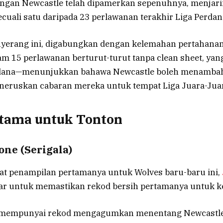
ngan Newcastle telah dipamerkan sepenuhnya, menjari
cuali satu daripada 23 perlawanan terakhir Liga Perda
yerang ini, digabungkan dengan kelemahan pertahana
am 15 perlawanan berturut-turut tanpa clean sheet, yan
rdana—menunjukkan bahawa Newcastle boleh menambah
eruskan cabaran mereka untuk tempat Liga Juara-Juar
tama untuk Tonton
ne (Serigala)
t penampilan pertamanya untuk Wolves baru-baru ini,
bar untuk memastikan rekod bersih pertamanya untuk ke
tu mempunyai rekod mengagumkan menentang Newcastl