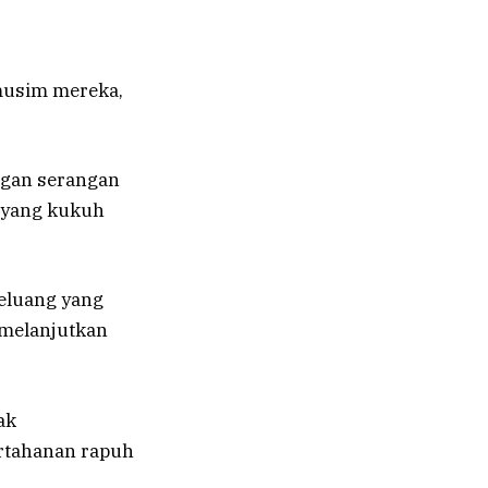
musim mereka,
ngan serangan
 yang kukuh
peluang yang
 melanjutkan
ak
rtahanan rapuh