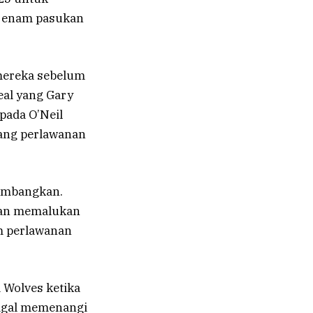
da enam pasukan
mereka sebelum
eal yang Gary
pada O’Neil
ang perlawanan
bimbangkan.
ahan memalukan
m perlawanan
 Wolves ketika
agal memenangi