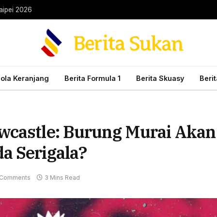
aipei 2026
Bola Keranjang
Berita Formula 1
Berita Skuasy
Beri
ewcastle: Burung Murai Aka
a Serigala?
 Comments
3 Mins Read