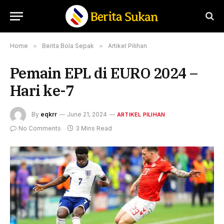
Home
»
Berita Bola Sepak
»
Artikel Pilihan
Pemain EPL di EURO 2024 –
Hari ke-7
By
eqkrr
June 21, 2024
ARTIKEL PILIHAN
No Comments
3 Mins Read