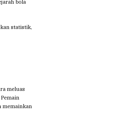
jarah bola
kan statistik,
ara meluas
. Pemain
an memainkan