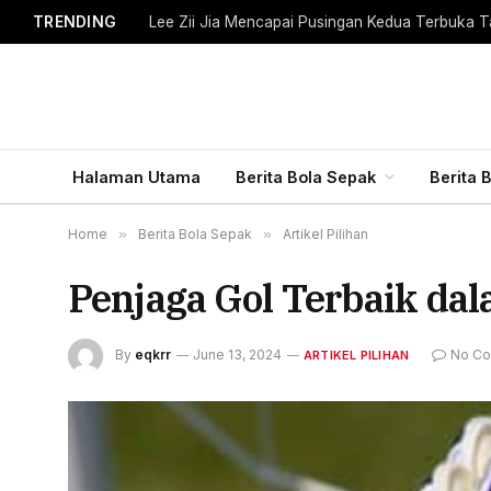
TRENDING
Lee Zii Jia Mencapai Pusingan Kedua Terbuka T
Halaman Utama
Berita Bola Sepak
Berita 
Home
»
Berita Bola Sepak
»
Artikel Pilihan
Penjaga Gol Terbaik dal
By
eqkrr
June 13, 2024
No C
ARTIKEL PILIHAN