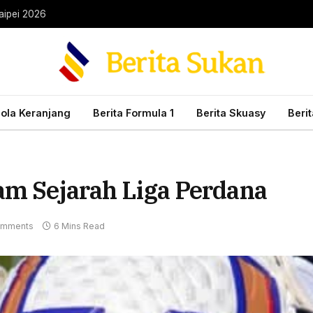
aipei 2026
Bola Keranjang
Berita Formula 1
Berita Skuasy
Beri
am Sejarah Liga Perdana
omments
6 Mins Read