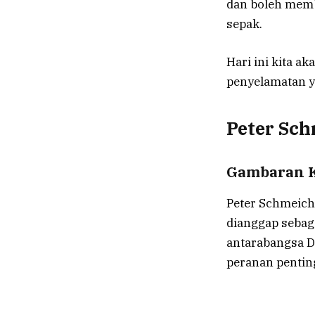
dan boleh memb
sepak.
Hari ini kita a
penyelamatan ya
Peter Sch
Gambaran K
Peter Schmeiche
dianggap sebag
antarabangsa D
peranan pentin