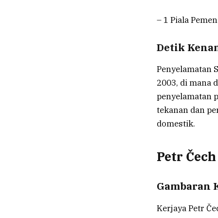
– 1 Piala Peme
Detik Kena
Penyelamatan S
2003, di mana d
penyelamatan pa
tekanan dan pe
domestik.
Petr Čech
Gambaran K
Kerjaya Petr Č