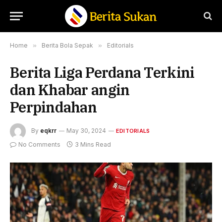
Home
»
Berita Bola Sepak
»
Editorials
Berita Liga Perdana Terkini
dan Khabar angin
Perpindahan
By
eqkrr
May 30, 2024
EDITORIALS
No Comments
3 Mins Read