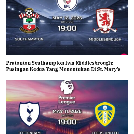
Pratonton Southampton lwn Middlesbrough:
Pusingan Kedua Yang Menentukan Di St. Mary’s