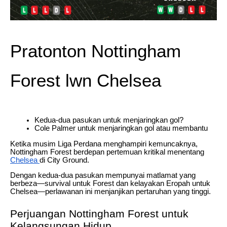
Pratonton Nottingham
Forest lwn Chelsea
Kedua-dua pasukan untuk menjaringkan gol?
Cole Palmer untuk menjaringkan gol atau membantu
Ketika musim Liga Perdana menghampiri kemuncaknya,
Nottingham Forest berdepan pertemuan kritikal menentang
Chelsea
di City Ground.
Dengan kedua-dua pasukan mempunyai matlamat yang
berbeza—survival untuk Forest dan kelayakan Eropah untuk
Chelsea—perlawanan ini menjanjikan pertaruhan yang tinggi.
Perjuangan Nottingham Forest untuk
Kelangsungan Hidup