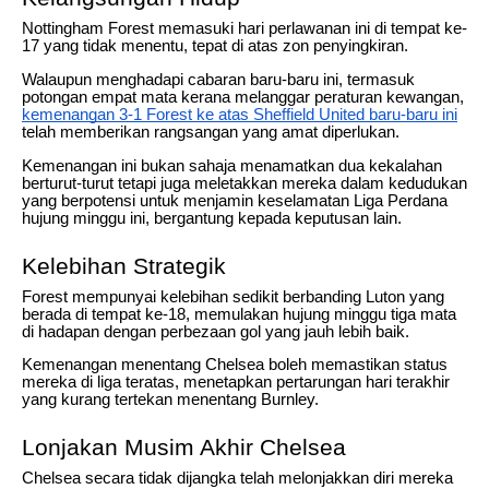
Nottingham Forest memasuki hari perlawanan ini di tempat ke-
17 yang tidak menentu, tepat di atas zon penyingkiran.
Walaupun menghadapi cabaran baru-baru ini, termasuk
potongan empat mata kerana melanggar peraturan kewangan,
kemenangan 3-1 Forest ke atas Sheffield United baru-baru ini
telah memberikan rangsangan yang amat diperlukan.
Kemenangan ini bukan sahaja menamatkan dua kekalahan
berturut-turut tetapi juga meletakkan mereka dalam kedudukan
yang berpotensi untuk menjamin keselamatan Liga Perdana
hujung minggu ini, bergantung kepada keputusan lain.
Kelebihan Strategik
Forest mempunyai kelebihan sedikit berbanding Luton yang
berada di tempat ke-18, memulakan hujung minggu tiga mata
di hadapan dengan perbezaan gol yang jauh lebih baik.
Kemenangan menentang Chelsea boleh memastikan status
mereka di liga teratas, menetapkan pertarungan hari terakhir
yang kurang tertekan menentang Burnley.
Lonjakan Musim Akhir Chelsea
Chelsea secara tidak dijangka telah melonjakkan diri mereka