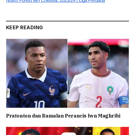
Nottm Forest lwn Chelsea, 2023/24 | Liga Perdana
KEEP READING
Pratonton dan Ramalan Perancis lwn Maghribi