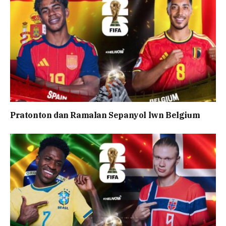
Pratonton dan Ramalan Sepanyol lwn Belgium