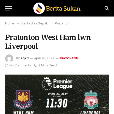
Home
»
Berita Bola Sepak
»
Pratonton
Pratonton West Ham lwn
Liverpool
By
eqkrr
April 26, 2024
PRATONTON
No Comments
2 Mins Read