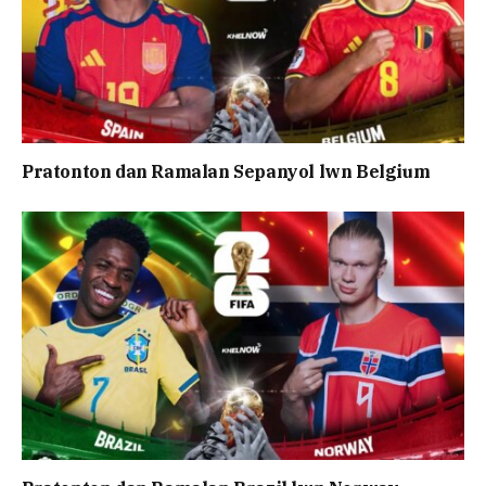
Pratonton dan Ramalan Sepanyol lwn Belgium