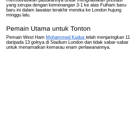
memotivasikan pasukannya untuk menghasilkan prestasi
yang serupa dengan kemenangan 3-1 ke atas Fulham baru-
baru ini dalam lawatan terakhir mereka ke London hujung
minggu lalu.
Pemain Utama untuk Tonton
Pemain West Ham
Mohammed Kudus
telah menjaringkan 11
daripada 13 golnya di Stadium London dan tidak sabar-sabar
untuk menamatkan kemarau enam perlawanannya.