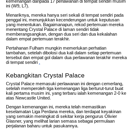
kemenangan daripada 17 perlawanan di tempat sendiri musim
ini (W9, L7).
Menariknya, mereka hanya seri sekali di tempat sendiri pada
penggal ini, menunjukkan kecenderungan untuk keputusan
yang menentukan. Bagaimanapun, rekod pertemuan mereka
menentang Crystal Palace di laman sendiri tidak
memberangsangkan, dengan dua seri dan dua kekalahan
dalam empat pertemuan terakhir.
Pertahanan Fulham mungkin memerlukan perhatian
tambahan, setelah dibolosi dua kali dalam setiap pertemuan
tersebut dan empat gol dalam dua perlawanan terakhir mereka
di tempat sendiri
.
Kebangkitan Crystal Palace
Crystal Palace memasuki perlawanan ini dengan cemerlang,
setelah memperoleh tiga kemenangan liga berturut-turut buat
kali pertama musim ini, yang terbaru ialah kemenangan 2-0 ke
atas Newcastle United.
Dengan kemenangan ini, mereka telah memastikan
keselamatan Liga Perdana mereka, dan terdapat keyakinan
yang semakin meningkat di sekitar kerja pengurus Olivier
Glasner, yang melihat larian semasa sebagai permulaan
perjalanan baharu untuk pasukannya.