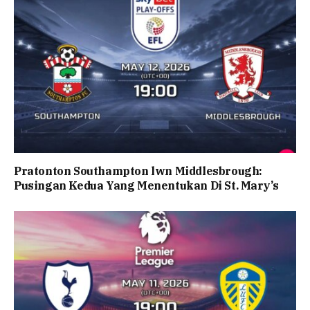
Pratonton Southampton lwn Middlesbrough:
Pusingan Kedua Yang Menentukan Di St. Mary’s