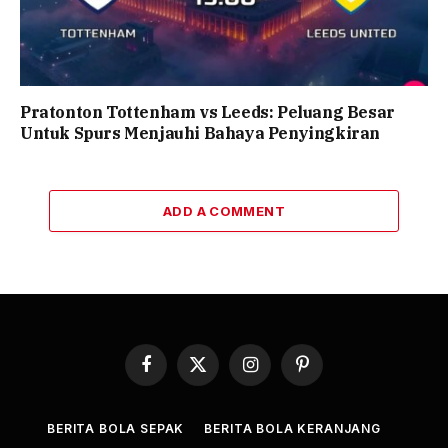
Pratonton Tottenham vs Leeds: Peluang Besar
Untuk Spurs Menjauhi Bahaya Penyingkiran
ADD A COMMENT
Facebook
X
Instagram
Pinterest
(Twitter)
BERITA BOLA SEPAK
BERITA BOLA KERANJANG