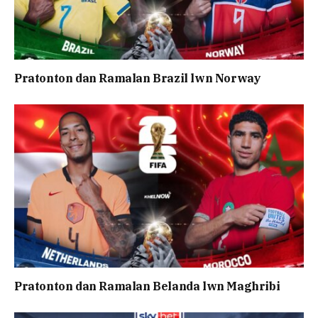
Pratonton dan Ramalan Brazil lwn Norway
Pratonton dan Ramalan Belanda lwn Maghribi