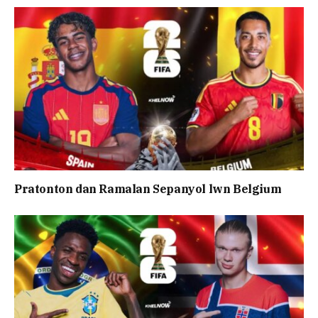
Pratonton dan Ramalan Sepanyol lwn Belgium