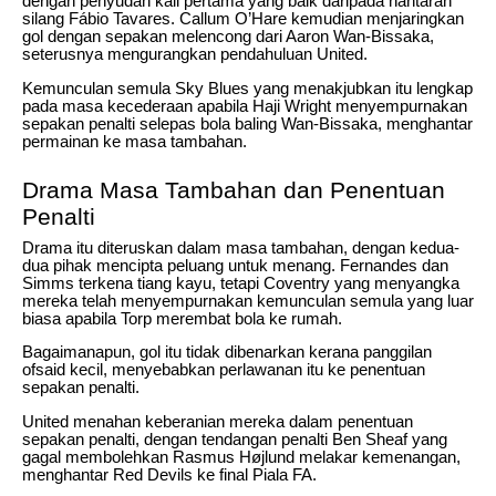
dengan penyudah kali pertama yang baik daripada hantaran
silang Fábio Tavares. Callum O’Hare kemudian menjaringkan
gol dengan sepakan melencong dari Aaron Wan-Bissaka,
seterusnya mengurangkan pendahuluan United.
Kemunculan semula Sky Blues yang menakjubkan itu lengkap
pada masa kecederaan apabila Haji Wright menyempurnakan
sepakan penalti selepas bola baling Wan-Bissaka, menghantar
permainan ke masa tambahan.
Drama Masa Tambahan dan Penentuan
Penalti
Drama itu diteruskan dalam masa tambahan, dengan kedua-
dua pihak mencipta peluang untuk menang. Fernandes dan
Simms terkena tiang kayu, tetapi Coventry yang menyangka
mereka telah menyempurnakan kemunculan semula yang luar
biasa apabila Torp merembat bola ke rumah.
Bagaimanapun, gol itu tidak dibenarkan kerana panggilan
ofsaid kecil, menyebabkan perlawanan itu ke penentuan
sepakan penalti.
United menahan keberanian mereka dalam penentuan
sepakan penalti, dengan tendangan penalti Ben Sheaf yang
gagal membolehkan Rasmus Højlund melakar kemenangan,
menghantar Red Devils ke final Piala FA.