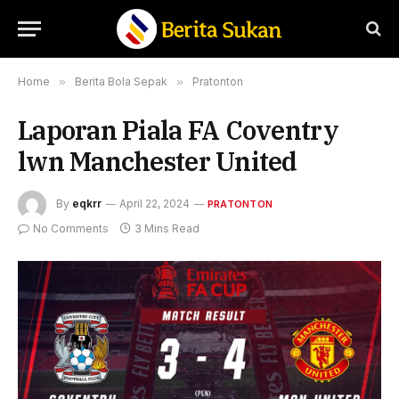
Home
»
Berita Bola Sepak
»
Pratonton
Laporan Piala FA Coventry
lwn Manchester United
By
eqkrr
April 22, 2024
PRATONTON
No Comments
3 Mins Read