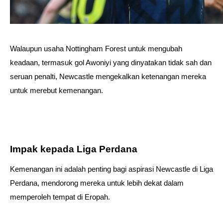
Walaupun usaha Nottingham Forest untuk mengubah
keadaan, termasuk gol Awoniyi yang dinyatakan tidak sah dan
seruan penalti, Newcastle mengekalkan ketenangan mereka
untuk merebut kemenangan.
Impak kepada Liga Perdana
Kemenangan ini adalah penting bagi aspirasi Newcastle di Liga
Perdana, mendorong mereka untuk lebih dekat dalam
memperoleh tempat di Eropah.