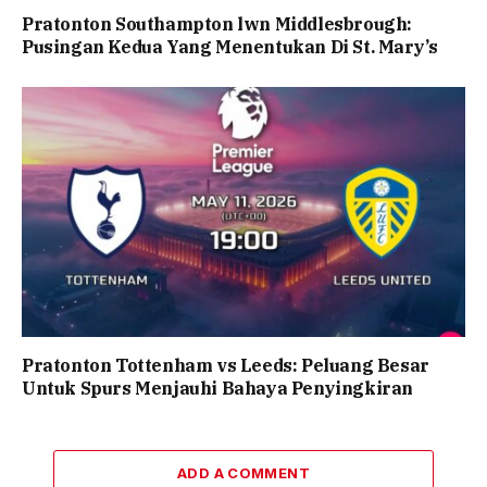
Pratonton Southampton lwn Middlesbrough:
Pusingan Kedua Yang Menentukan Di St. Mary’s
Pratonton Tottenham vs Leeds: Peluang Besar
Untuk Spurs Menjauhi Bahaya Penyingkiran
ADD A COMMENT