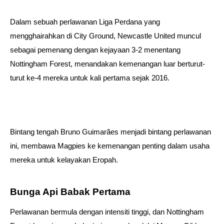
Dalam sebuah perlawanan Liga Perdana yang
mengghairahkan di City Ground, Newcastle United muncul
sebagai pemenang dengan kejayaan 3-2 menentang
Nottingham Forest, menandakan kemenangan luar berturut-
turut ke-4 mereka untuk kali pertama sejak 2016.
Bintang tengah Bruno Guimarães menjadi bintang perlawanan
ini, membawa Magpies ke kemenangan penting dalam usaha
mereka untuk kelayakan Eropah.
Bunga Api Babak Pertama
Perlawanan bermula dengan intensiti tinggi, dan Nottingham