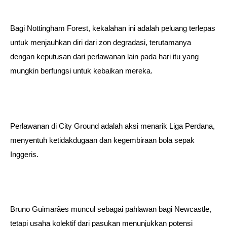
Bagi Nottingham Forest, kekalahan ini adalah peluang terlepas
untuk menjauhkan diri dari zon degradasi, terutamanya
dengan keputusan dari perlawanan lain pada hari itu yang
mungkin berfungsi untuk kebaikan mereka.
Perlawanan di City Ground adalah aksi menarik Liga Perdana,
menyentuh ketidakdugaan dan kegembiraan bola sepak
Inggeris.
Bruno Guimarães muncul sebagai pahlawan bagi Newcastle,
tetapi usaha kolektif dari pasukan menunjukkan potensi