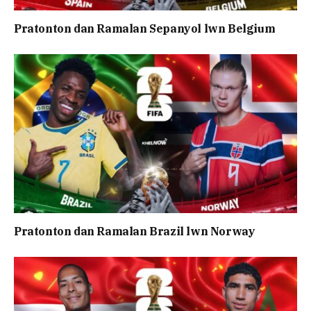
Pratonton dan Ramalan Sepanyol lwn Belgium
Pratonton dan Ramalan Brazil lwn Norway