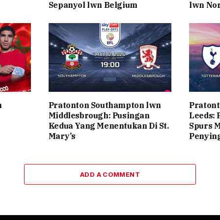
Sepanyol lwn Belgium
lwn No
n
Pratonton Southampton lwn
Pratont
Middlesbrough: Pusingan
Leeds: 
Kedua Yang Menentukan Di St.
Spurs 
Mary’s
Penyin
ADD A COMMENT