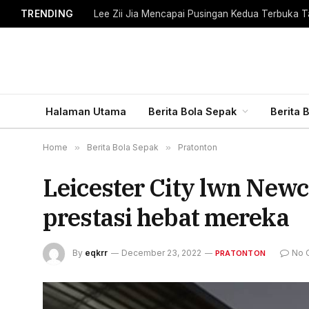
TRENDING
Lee Zii Jia Mencapai Pusingan Kedua Terbuka T
Halaman Utama
Berita Bola Sepak
Berita 
Home
»
Berita Bola Sepak
»
Pratonton
Leicester City lwn Newc
prestasi hebat mereka
By
eqkrr
December 23, 2022
No 
PRATONTON