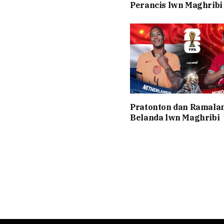
Perancis lwn Maghribi
Pratonton dan Ramala
Belanda lwn Maghribi