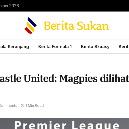
aipei 2026
Bola Keranjang
Berita Formula 1
Berita Skuasy
Beri
astle United: Magpies dilih
Comments
1 Min Read