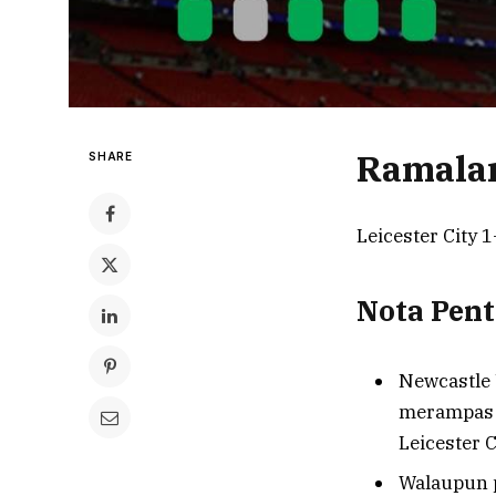
Ramala
SHARE
Leicester City 
Nota Pent
Newcastle 
merampas t
Leicester C
Walaupun 