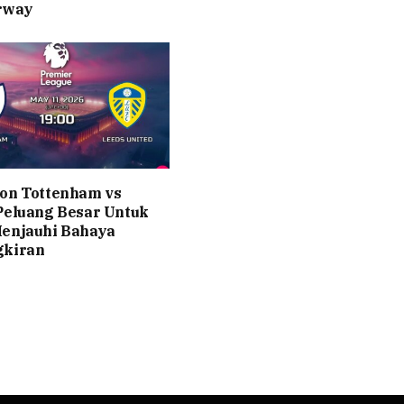
rway
on Tottenham vs
Peluang Besar Untuk
Menjauhi Bahaya
gkiran