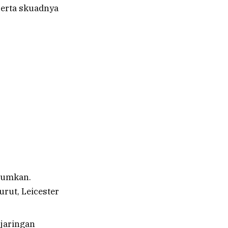
serta skuadnya
gumkan.
rut, Leicester
jaringan