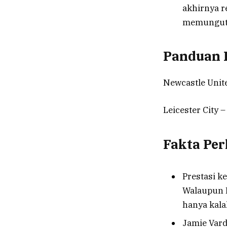
akhirnya r
memungut 
Panduan P
Newcastle Un
Leicester Cit
Fakta Pe
Prestasi 
Walaupun N
hanya kala
Jamie Var