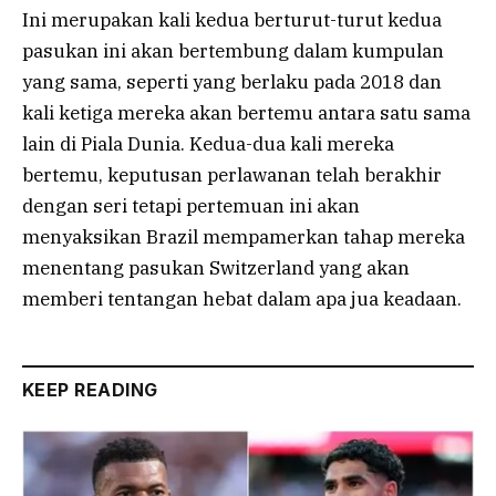
Ini merupakan kali kedua berturut-turut kedua
pasukan ini akan bertembung dalam kumpulan
yang sama, seperti yang berlaku pada 2018 dan
kali ketiga mereka akan bertemu antara satu sama
lain di Piala Dunia. Kedua-dua kali mereka
bertemu, keputusan perlawanan telah berakhir
dengan seri tetapi pertemuan ini akan
menyaksikan Brazil mempamerkan tahap mereka
menentang pasukan Switzerland yang akan
memberi tentangan hebat dalam apa jua keadaan.
KEEP READING