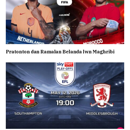
Pratonton dan Ramalan Belanda lwn Maghribi