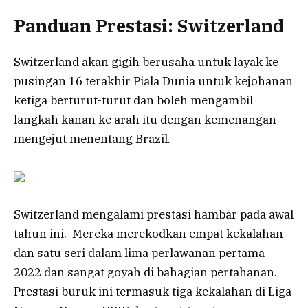
Panduan Prestasi: Switzerland
Switzerland akan gigih berusaha untuk layak ke
pusingan 16 terakhir Piala Dunia untuk kejohanan
ketiga berturut-turut dan boleh mengambil
langkah kanan ke arah itu dengan kemenangan
mengejut menentang Brazil.
Switzerland mengalami prestasi hambar pada awal
tahun ini. Mereka merekodkan empat kekalahan
dan satu seri dalam lima perlawanan pertama
2022 dan sangat goyah di bahagian pertahanan.
Prestasi buruk ini termasuk tiga kekalahan di Liga