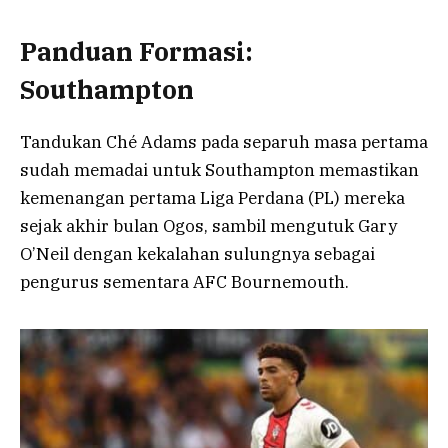
Panduan Formasi:
Southampton
Tandukan Ché Adams pada separuh masa pertama
sudah memadai untuk Southampton memastikan
kemenangan pertama Liga Perdana (PL) mereka
sejak akhir bulan Ogos, sambil mengutuk Gary
O’Neil dengan kekalahan sulungnya sebagai
pengurus sementara AFC Bournemouth.