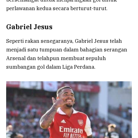
perlawanan kedua secara berturut-turut.
Gabriel Jesus
Seperti rakan senegaranya, Gabriel Jesus telah
menjadi satu tumpuan dalam bahagian serangan
Arsenal dan telahpun membuat sepuluh
sumbangan gol dalam Liga Perdana.