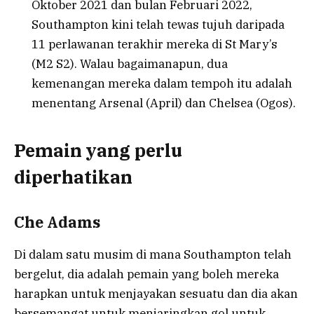
Oktober 2021 dan bulan Februari 2022,
Southampton kini telah tewas tujuh daripada
11 perlawanan terakhir mereka di St Mary’s
(M2 S2). Walau bagaimanapun, dua
kemenangan mereka dalam tempoh itu adalah
menentang Arsenal (April) dan Chelsea (Ogos).
Pemain yang perlu
diperhatikan
Che Adams
Di dalam satu musim di mana Southampton telah
bergelut, dia adalah pemain yang boleh mereka
harapkan untuk menjayakan sesuatu dan dia akan
bersemangat untuk menjaringkan gol untuk