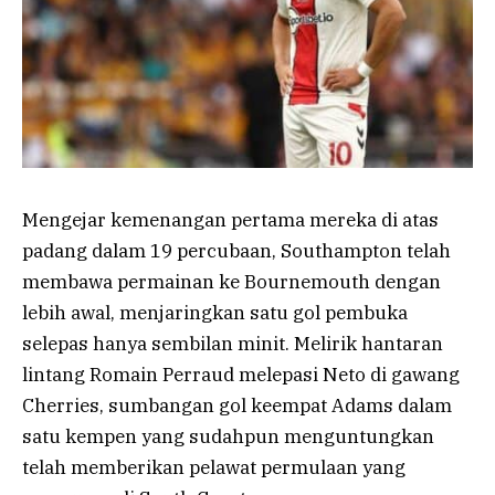
Mengejar kemenangan pertama mereka di atas
padang dalam 19 percubaan, Southampton telah
membawa permainan ke Bournemouth dengan
lebih awal, menjaringkan satu gol pembuka
selepas hanya sembilan minit. Melirik hantaran
lintang Romain Perraud melepasi Neto di gawang
Cherries, sumbangan gol keempat Adams dalam
satu kempen yang sudahpun menguntungkan
telah memberikan pelawat permulaan yang