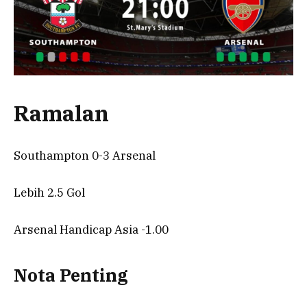
Ramalan
Southampton 0-3 Arsenal
Lebih 2.5 Gol
Arsenal Handicap Asia -1.00
Nota Penting