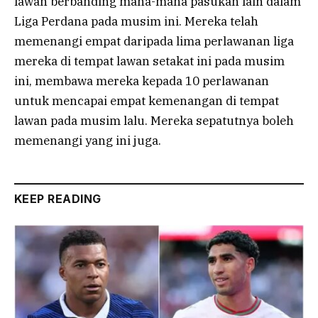
lawan berbanding mana-mana pasukan lain dalam
Liga Perdana pada musim ini. Mereka telah
memenangi empat daripada lima perlawanan liga
mereka di tempat lawan setakat ini pada musim
ini, membawa mereka kepada 10 perlawanan
untuk mencapai empat kemenangan di tempat
lawan pada musim lalu. Mereka sepatutnya boleh
memenangi yang ini juga.
KEEP READING