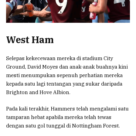
West Ham
Selepas kekecewaan mereka di stadium City
Ground, David Moyes dan anak-anak buahnya kini
mesti menumpukan sepenuh perhatian mereka
kepada satu lagi tentangan yang sukar daripada
Brighton and Hove Albion.
Pada kali terakhir, Hammers telah mengalami satu
tamparan hebat apabila mereka telah tewas
dengan satu gol tunggal di Nottingham Forest.