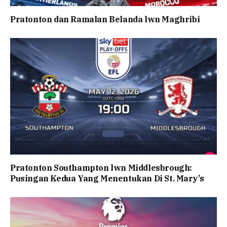
Pratonton dan Ramalan Belanda lwn Maghribi
Pratonton Southampton lwn Middlesbrough:
Pusingan Kedua Yang Menentukan Di St. Mary’s