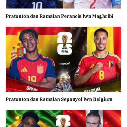
Pratonton dan Ramalan Perancis lwn Maghribi
Pratonton dan Ramalan Sepanyol lwn Belgium