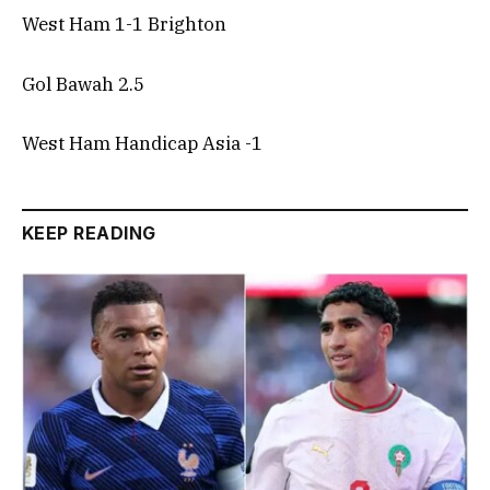
West Ham 1-1 Brighton
Gol Bawah 2.5
West Ham Handicap Asia -1
KEEP READING