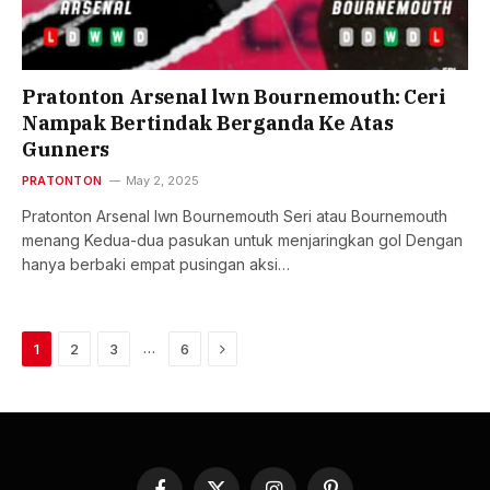
Pratonton Arsenal lwn Bournemouth: Ceri
Nampak Bertindak Berganda Ke Atas
Gunners
PRATONTON
May 2, 2025
Pratonton Arsenal lwn Bournemouth Seri atau Bournemouth
menang Kedua-dua pasukan untuk menjaringkan gol Dengan
hanya berbaki empat pusingan aksi…
Next
…
1
2
3
6