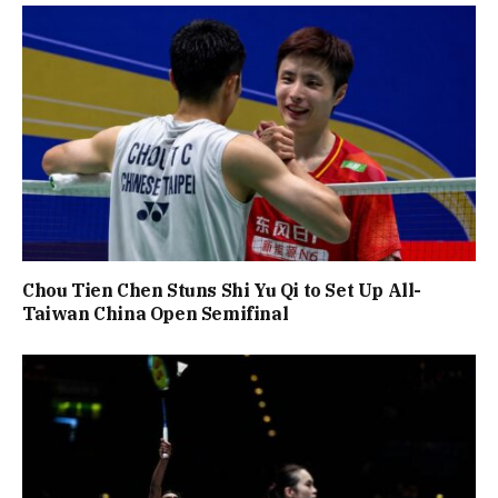
Chou Tien Chen Stuns Shi Yu Qi to Set Up All-
Taiwan China Open Semifinal