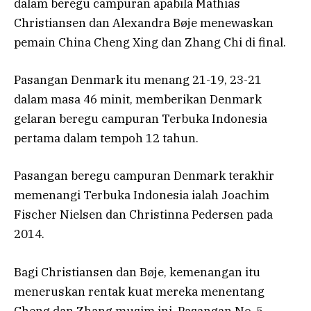
dalam beregu campuran apabila Mathias
Christiansen dan Alexandra Bøje menewaskan
pemain China Cheng Xing dan Zhang Chi di final.
Pasangan Denmark itu menang 21-19, 23-21
dalam masa 46 minit, memberikan Denmark
gelaran beregu campuran Terbuka Indonesia
pertama dalam tempoh 12 tahun.
Pasangan beregu campuran Denmark terakhir
memenangi Terbuka Indonesia ialah Joachim
Fischer Nielsen dan Christinna Pedersen pada
2014.
Bagi Christiansen dan Bøje, kemenangan itu
meneruskan rentak kuat mereka menentang
Cheng dan Zhang musim ini. Pasangan No. 5