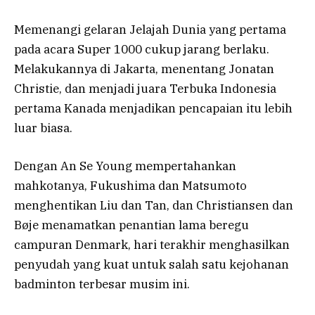
Memenangi gelaran Jelajah Dunia yang pertama
pada acara Super 1000 cukup jarang berlaku.
Melakukannya di Jakarta, menentang Jonatan
Christie, dan menjadi juara Terbuka Indonesia
pertama Kanada menjadikan pencapaian itu lebih
luar biasa.
Dengan An Se Young mempertahankan
mahkotanya, Fukushima dan Matsumoto
menghentikan Liu dan Tan, dan Christiansen dan
Bøje menamatkan penantian lama beregu
campuran Denmark, hari terakhir menghasilkan
penyudah yang kuat untuk salah satu kejohanan
badminton terbesar musim ini.