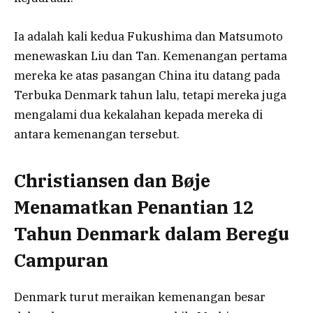
Ia adalah kali kedua Fukushima dan Matsumoto
menewaskan Liu dan Tan. Kemenangan pertama
mereka ke atas pasangan China itu datang pada
Terbuka Denmark tahun lalu, tetapi mereka juga
mengalami dua kekalahan kepada mereka di
antara kemenangan tersebut.
Christiansen dan Bøje
Menamatkan Penantian 12
Tahun Denmark dalam Beregu
Campuran
Denmark turut meraikan kemenangan besar