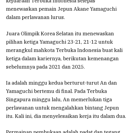
kejuaraan Terbuka Indonesia selepas
menewaskan pemain Jepun Akane Yamaguchi
dalam perlawanan lurus.
Juara Olimpik Korea Selatan itu menewaskan
pilihan ketiga Yamaguchi 23-21, 21-12 untuk
merangkul mahkota Terbuka Indonesia buat kali
ketiga dalam kariernya, berikutan kemenangan
sebelumnya pada 2021 dan 2025.
Ia adalah minggu kedua berturut-turut An dan
Yamaguchi bertemu di final. Pada Terbuka
Singapura minggu lalu, An memerlukan tiga
perlawanan untuk mengalahkan bintang Jepun
itu. Kali ini, dia menyelesaikan kerja itu dalam dua.
Permainan pembukaan adalah padat dan tegang.