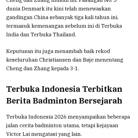
dunia Denmark itu kini telah menewaskan
gandingan China sebanyak tiga kali tahun ini,
termasuk kemenangan sebelum ini di Terbuka
India dan Terbuka Thailand.
Keputusan itu juga menambah baik rekod
keseluruhan Christiansen dan Bøje menentang
Cheng dan Zhang kepada 3-1.
Terbuka Indonesia Terbitkan
Berita Badminton Bersejarah
Terbuka Indonesia 2026 menyampaikan beberapa
jalan cerita badminton utama, tetapi kejayaan
Victor Lai mengatasi yang lain.