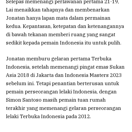
Selepas memenangi perlawanan pertama 21-19,
Lai menaikkan tahapnya dan membenarkan
Jonatan hanya lapan mata dalam permainan
kedua. Kepantasan, ketepatan dan ketenangannya
di bawah tekanan memberi ruang yang sangat
sedikit kepada pemain Indonesia itu untuk pulih.
Jonatan memburu gelaran pertama Terbuka
Indonesia, setelah memenangi pingat emas Sukan
Asia 2018 di Jakarta dan Indonesia Masters 2023
sebelum ini. Tetapi penantian berterusan untuk
pemain perseorangan lelaki Indonesia, dengan
Simon Santoso masih pemain tuan rumah
terakhir yang memenangi gelaran perseorangan
lelaki Terbuka Indonesia pada 2012.