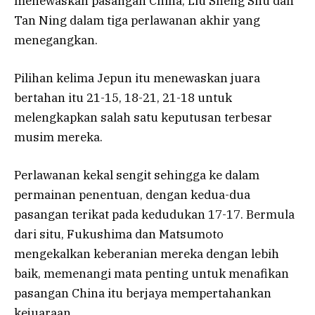
menewaskan pasangan China, Liu Sheng Shu dan
Tan Ning dalam tiga perlawanan akhir yang
menegangkan.
Pilihan kelima Jepun itu menewaskan juara
bertahan itu 21-15, 18-21, 21-18 untuk
melengkapkan salah satu keputusan terbesar
musim mereka.
Perlawanan kekal sengit sehingga ke dalam
permainan penentuan, dengan kedua-dua
pasangan terikat pada kedudukan 17-17. Bermula
dari situ, Fukushima dan Matsumoto
mengekalkan keberanian mereka dengan lebih
baik, memenangi mata penting untuk menafikan
pasangan China itu berjaya mempertahankan
kejuaraan.