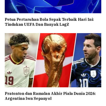
Petua Pertaruhan Bola Sepak Terbaik Hari Ini:
Tindakan UEFA Dan Banyak Lagi!
Pratonton dan Ramalan Akhir Piala Dunia 2026:
Argentina lwn Sepanyol