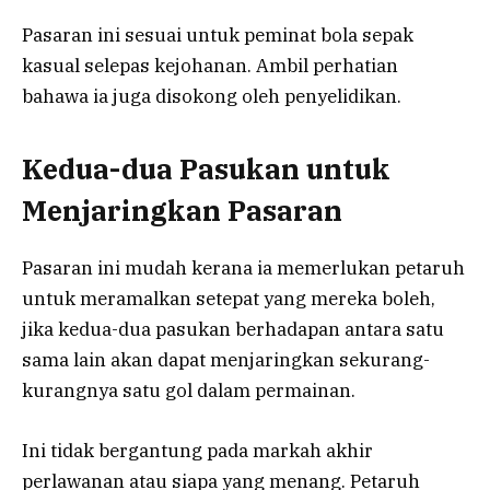
Pasaran ini sesuai untuk peminat bola sepak
kasual selepas kejohanan. Ambil perhatian
bahawa ia juga disokong oleh penyelidikan.
Kedua-dua Pasukan untuk
Menjaringkan Pasaran
Pasaran ini mudah kerana ia memerlukan petaruh
untuk meramalkan setepat yang mereka boleh,
jika kedua-dua pasukan berhadapan antara satu
sama lain akan dapat menjaringkan sekurang-
kurangnya satu gol dalam permainan.
Ini tidak bergantung pada markah akhir
perlawanan atau siapa yang menang. Petaruh