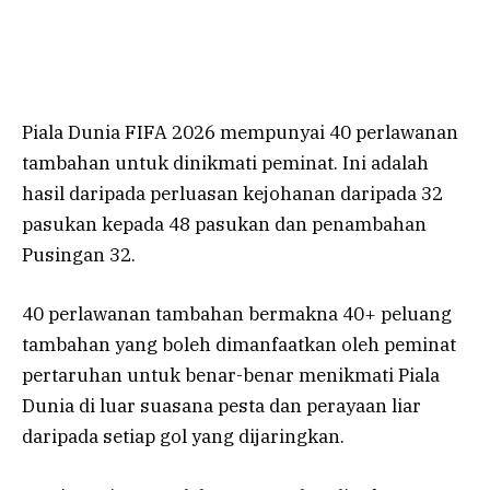
Piala Dunia FIFA 2026 mempunyai 40 perlawanan
tambahan untuk dinikmati peminat. Ini adalah
hasil daripada perluasan kejohanan daripada 32
pasukan kepada 48 pasukan dan penambahan
Pusingan 32.
40 perlawanan tambahan bermakna 40+ peluang
tambahan yang boleh dimanfaatkan oleh peminat
pertaruhan untuk benar-benar menikmati Piala
Dunia di luar suasana pesta dan perayaan liar
daripada setiap gol yang dijaringkan.