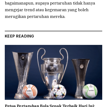
bagaimanapun, supaya pertaruhan tidak hanya
mengejar trend atau kegemaran yang boleh
merugikan pertaruhan mereka.
KEEP READING
Petua Pertaruhan Bola Sepak Terbaik Hari Ini: