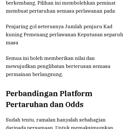
berkembang. Pilihan ini membolehkan peminat
membuat pertaruhan semasa perlawanan pada:
Penjaring gol seterusnya Jumlah penjuru Kad
kuning Pemenang perlawanan Keputusan separuh
masa
Semua ini boleh memberikan nilai dan
mewujudkan penglibatan berterusan semasa
permainan berlangsung.
Perbandingan Platform
Pertaruhan dan Odds
Sudah tentu, ramalan hanyalah sebahagian
daripada persamaan. Untuk memaksimumkan