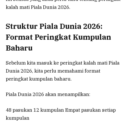
kalah mati Piala Dunia 2026.
Struktur Piala Dunia 2026:
Format Peringkat Kumpulan
Baharu
Sebelum kita masuk ke peringkat kalah mati Piala
Dunia 2026, kita perlu memahami format
peringkat kumpulan baharu.
Piala Dunia 2026 akan menampilkan:
48 pasukan 12 kumpulan Empat pasukan setiap
kumpulan