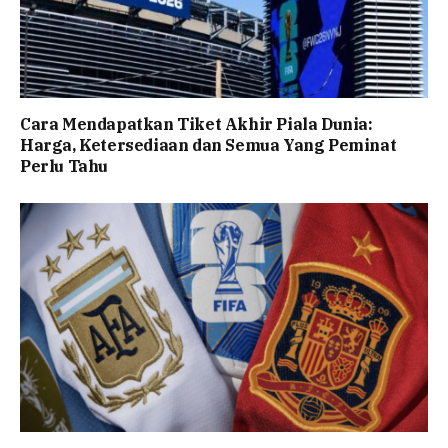
Cara Mendapatkan Tiket Akhir Piala Dunia:
Harga, Ketersediaan dan Semua Yang Peminat
Perlu Tahu