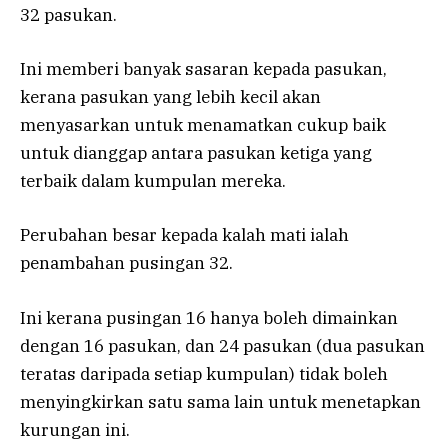
32 pasukan.
Ini memberi banyak sasaran kepada pasukan,
kerana pasukan yang lebih kecil akan
menyasarkan untuk menamatkan cukup baik
untuk dianggap antara pasukan ketiga yang
terbaik dalam kumpulan mereka.
Perubahan besar kepada kalah mati ialah
penambahan pusingan 32.
Ini kerana pusingan 16 hanya boleh dimainkan
dengan 16 pasukan, dan 24 pasukan (dua pasukan
teratas daripada setiap kumpulan) tidak boleh
menyingkirkan satu sama lain untuk menetapkan
kurungan ini.