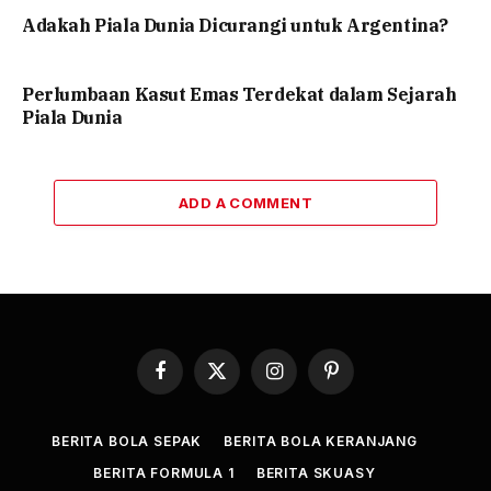
Adakah Piala Dunia Dicurangi untuk Argentina?
Perlumbaan Kasut Emas Terdekat dalam Sejarah
Piala Dunia
ADD A COMMENT
Facebook
X
Instagram
Pinterest
(Twitter)
BERITA BOLA SEPAK
BERITA BOLA KERANJANG
BERITA FORMULA 1
BERITA SKUASY