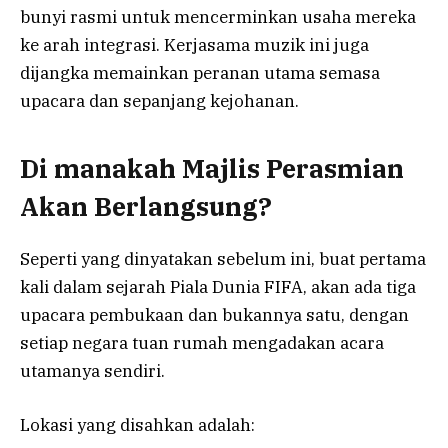
bunyi rasmi untuk mencerminkan usaha mereka
ke arah integrasi. Kerjasama muzik ini juga
dijangka memainkan peranan utama semasa
upacara dan sepanjang kejohanan.
Di manakah Majlis Perasmian
Akan Berlangsung?
Seperti yang dinyatakan sebelum ini, buat pertama
kali dalam sejarah Piala Dunia FIFA, akan ada tiga
upacara pembukaan dan bukannya satu, dengan
setiap negara tuan rumah mengadakan acara
utamanya sendiri.
Lokasi yang disahkan adalah: