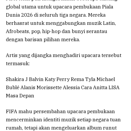
global utama untuk upacara pembukaan Piala
Dunia 2026 di seluruh tiga negara. Mereka
berhasrat untuk menggabungkan muzik Latin,
Afrobeats, pop, hip-hop dan bunyi serantau
dengan barisan pilihan mereka.
Artis yang dijangka menghadiri upacara tersebut
termasuk:
Shakira J Balvin Katy Perry Rema Tyla Michael
Bublé Alanis Morissette Alessia Cara Anitta LISA
Masa Depan
FIFA mahu persembahan upacara pembukaan
mencerminkan identiti muzik setiap negara tuan
rumah, tetapi akan mengeluarkan album runut