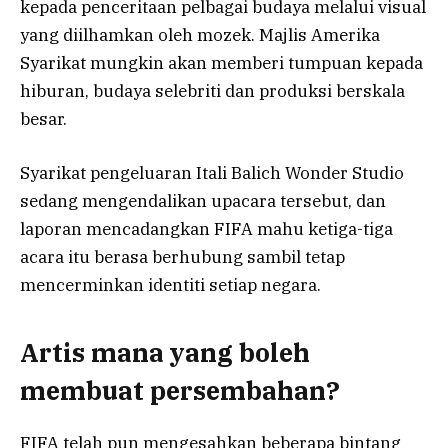
kepada penceritaan pelbagai budaya melalui visual
yang diilhamkan oleh mozek. Majlis Amerika
Syarikat mungkin akan memberi tumpuan kepada
hiburan, budaya selebriti dan produksi berskala
besar.
Syarikat pengeluaran Itali Balich Wonder Studio
sedang mengendalikan upacara tersebut, dan
laporan mencadangkan FIFA mahu ketiga-tiga
acara itu berasa berhubung sambil tetap
mencerminkan identiti setiap negara.
Artis mana yang boleh
membuat persembahan?
FIFA telah pun mengesahkan beberapa bintang