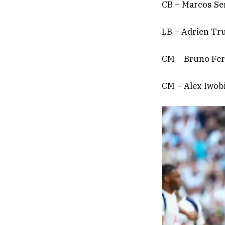
CB – Marcos Se
LB – Adrien Tr
CM – Bruno Fer
CM – Alex Iwob