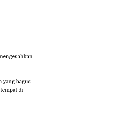
, mengesahkan
a yang bagus
tempat di