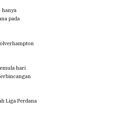
– hanya
ana pada
Wolverhampton
emula hari
 perbincangan
ah Liga Perdana