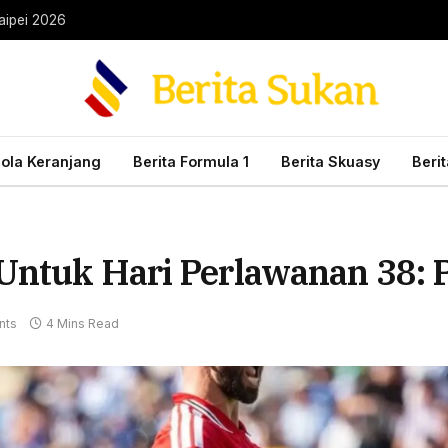
aipei 2026
Bola Keranjang
Berita Formula 1
Berita Skuasy
Beri
Untuk Hari Perlawanan 38: 
nts
4 Mins Read