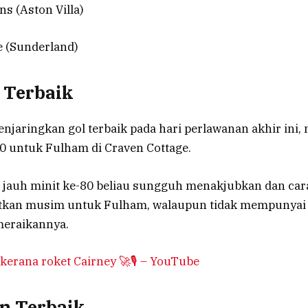
ns (Aston Villa)
 (Sunderland)
 Terbaik
njaringkan gol terbaik pada hari perlawanan akhir ini
 untuk Fulham di Craven Cottage.
 jauh minit ke-80 beliau sungguh menakjubkan dan car
kan musim untuk Fulham, walaupun tidak mempunyai 
meraikannya.
kerana roket Cairney 🚀🎙️ – YouTube
n Terbaik