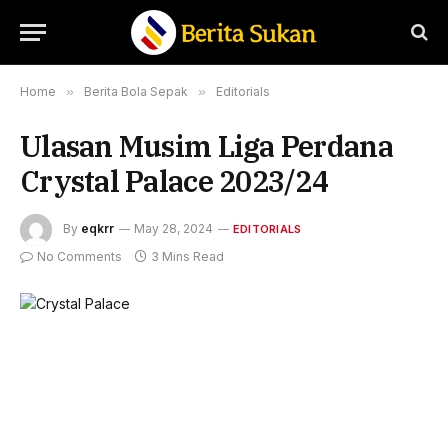
Home
»
Berita Bola Sepak
»
Editorials
Ulasan Musim Liga Perdana
Crystal Palace 2023/24
By
eqkrr
May 28, 2024
EDITORIALS
No Comments
3 Mins Read